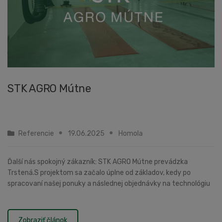
STK AGRO Mútne
Referencie
19.06.2025
Homola
Ďalší nás spokojný zákazník: STK AGRO Mútne prevádzka
Trstená.S projektom sa začalo úplne od základov, kedy po
spracovaní našej ponuky a následnej objednávky na technológiu
pre účely STK, sa spracoval výkres a začalo ...
Zobraziť článok