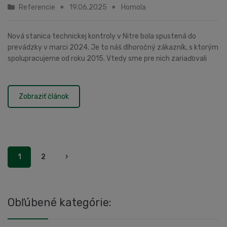
Referencie
19.06.2025
Homola
Nová stanica technickej kontroly v Nitre bola spustená do
prevádzky v marci 2024. Je to náš dlhoročný zákazník, s ktorým
spolupracujeme od roku 2015. Vtedy sme pre nich zariaďovali
autoservis pre nákladné vozidlá a ne...
Zobraziť článok
1
2
›
Obľúbené kategórie: