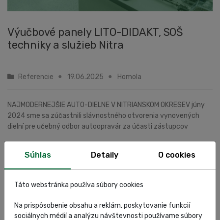
Výučbové panely LITO-DIDAKT, SOŠ
techniky a služieb Nitra
Referencie
19.06.2025
Homola
NAJMODERNEJŠIE AUTO-DIELNE V NITRIANSKOM OKRESEV júny
2024 sme sa zúčastnili slávnostného otvorenia vynovených
dielní pre učebný odbor autoopravár za účasti zástupcov
Nitrianskeho samosprávneho kraja, vedenia školy a ...
Súhlas
Detaily
O cookies
Zobraziť článok
Táto webstránka používa súbory cookies
Na prispôsobenie obsahu a reklám, poskytovanie funkcií
sociálnych médií a analýzu návštevnosti používame súbory