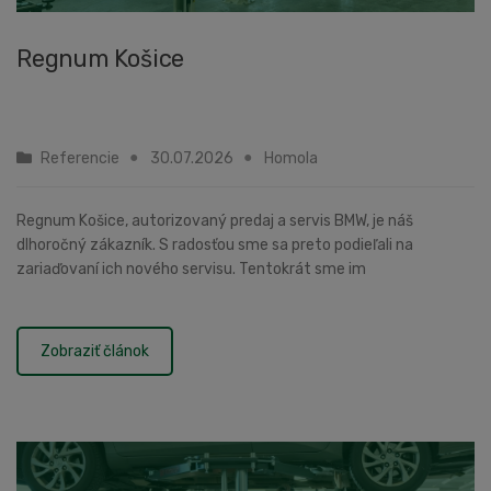
Regnum Košice
Referencie
30.07.2026
Homola
Regnum Košice, autorizovaný predaj a servis BMW, je náš
dlhoročný zákazník. S radosťou sme sa preto podieľali na
zariaďovaní ich nového servisu. Tentokrát sme im
dodávali:zdviháky ROTARY SPOA40E-BMW: 10 ks elektro-hyd...
Zobraziť článok