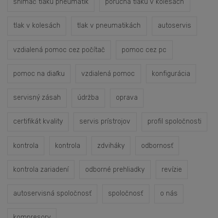
snímač tlaku pneumatík
porucha tlaku v kolesách
tlak v kolesách
tlak v pneumatikách
autoservis
vzdialená pomoc cez počítač
pomoc cez pc
pomoc na diaľku
vzdialená pomoc
konfigurácia
servisný zásah
údržba
oprava
certifikát kvality
servis prístrojov
profil spoločnosti
kontrola
kontrola
zdviháky
odbornosť
kontrola zariadení
odborné prehliadky
revízie
autoservisná spoločnosť
spoločnosť
o nás
kompresory