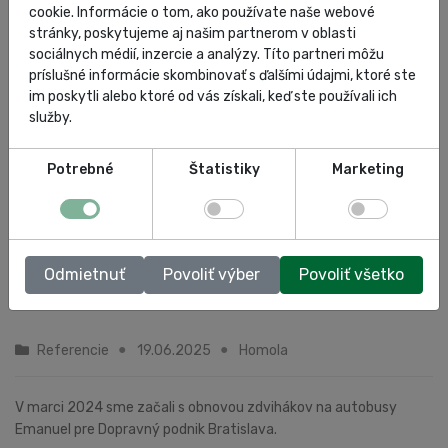
cookie. Informácie o tom, ako používate naše webové
stránky, poskytujeme aj našim partnerom v oblasti
sociálnych médií, inzercie a analýzy. Títo partneri môžu
príslušné informácie skombinovať s ďalšími údajmi, ktoré ste
im poskytli alebo ktoré od vás získali, keď ste používali ich
služby.
Potrebné
Štatistiky
Marketing
DPB Vozovňa Trnávka
Odmietnuť
Povoliť výber
Povoliť všetko
Referencie
19.06.2025
Homola
V marci 2024 sme začali s obnovou zdvihákov na autobusy
Emanuel pre Dopravný podnik Bratislava.