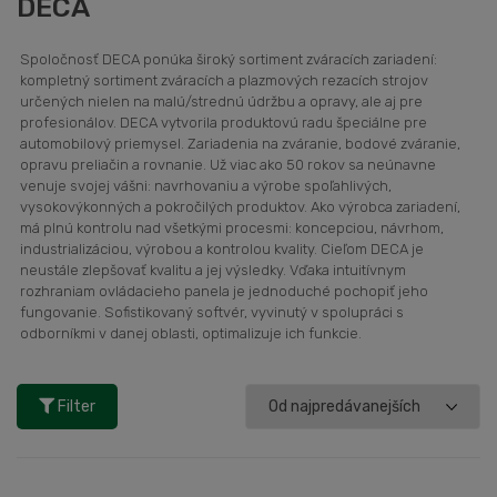
DECA
Spoločnosť DECA ponúka široký sortiment zváracích zariadení:
kompletný sortiment zváracích a plazmových rezacích strojov
určených nielen na malú/strednú údržbu a opravy, ale aj pre
profesionálov. DECA vytvorila produktovú radu špeciálne pre
automobilový priemysel. Zariadenia na zváranie, bodové zváranie,
opravu preliačin a rovnanie. Už viac ako 50 rokov sa neúnavne
venuje svojej vášni: navrhovaniu a výrobe spoľahlivých,
vysokovýkonných a pokročilých produktov. Ako výrobca zariadení,
má plnú kontrolu nad všetkými procesmi: koncepciou, návrhom,
industrializáciou, výrobou a kontrolou kvality. Cieľom DECA je
neustále zlepšovať kvalitu a jej výsledky. Vďaka intuitívnym
rozhraniam ovládacieho panela je jednoduché pochopiť jeho
fungovanie. Sofistikovaný softvér, vyvinutý v spolupráci s
odborníkmi v danej oblasti, optimalizuje ich funkcie.
Filter