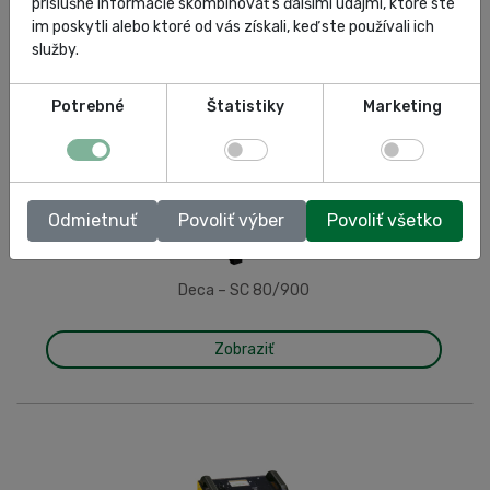
príslušné informácie skombinovať s ďalšími údajmi, ktoré ste
im poskytli alebo ktoré od vás získali, keď ste používali ich
služby.
Potrebné
Štatistiky
Marketing
Odmietnuť
Povoliť výber
Povoliť všetko
Deca – SC 80/900
Zobraziť