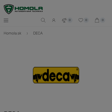
0
0
0
Homola.sk
DECA