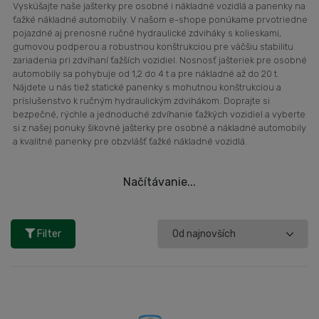
Vyskúšajte naše jašterky pre osobné i nákladné vozidlá a panenky na
ťažké nákladné automobily. V našom e-shope ponúkame prvotriedne
pojazdné aj prenosné ručné hydraulické zdviháky s kolieskami,
gumovou podperou a robustnou konštrukciou pre väčšiu stabilitu
zariadenia pri zdvíhaní ťažších vozidiel. Nosnosť jašteriek pre osobné
automobily sa pohybuje od 1,2 do 4 t a pre nákladné až do 20 t.
Nájdete u nás tiež statické panenky s mohutnou konštrukciou a
príslušenstvo k ručným hydraulickým zdvihákom. Doprajte si
bezpečné, rýchle a jednoduché zdvíhanie ťažkých vozidiel a vyberte
si z našej ponuky šikovné jašterky pre osobné a nákladné automobily
a kvalitné panenky pre obzvlášť ťažké nákladné vozidlá.
Načítávanie...
Filter