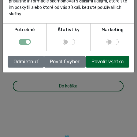
príslušné informácie skombinovať s ďalšími údajmi, ktoré ste
im poskytli alebo ktoré od vás získali, keď ste používali ich
služby.
Potrebné
Štatistiky
Marketing
130.10 €
OMCN 126
Odmietnuť
Povoliť výber
Povoliť všetko
SKU: 126
Do košíka