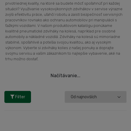
prvotriednej kvality, na ktoré sa budete môcť spoľahnúť pri každej
situácii? Využívanie vysokovýkonných zdvihákov v servise výrazne
zvýši efektivitu práce, uľahčí robotu a zaistí bezpečnosť servisných
pracovníkov rovnako ako ochranu automobilov pri manipulácii s
ťažkými vozidlami. V našom produktovom katalógu ponúkame
kvalitné pneumatické zdviháky na kolesá, napríklad pre osobné
automobily a nákladné vozidlá. Zdviháky na kolesá sú mimoriadne
stabilné, spoľahlivé a potešia svojou kvalitou, ako aj vysokým
výkonom. Vyberte si zdviháky kolies z našej ponuky a doprajte
svojmu servisu a vašim zákazníkom to najlepšie vybavenie, aké na
trhu možno dostať.
Načítávanie...
Filter