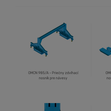
OMCN 985/A – Priečny zdvíhací
OMC
nosník pre návesy
no