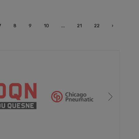
7
8
9
10
...
21
22
›