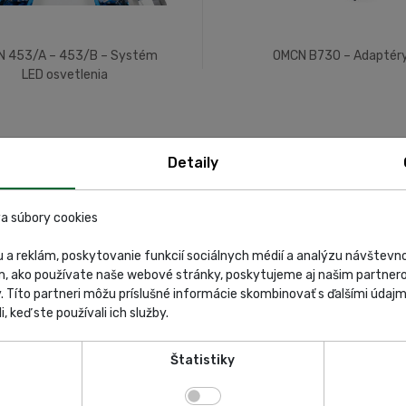
 453/A – 453/B – Systém
OMCN B730 – Adaptér
LED osvetlenia
Detaily
a súbory cookies
 a reklám, poskytovanie funkcií sociálnych médií a analýzu návštev
m, ako používate naše webové stránky, poskytujeme aj našim partnero
y. Títo partneri môžu príslušné informácie skombinovať s ďalšími údajmi
i, keď ste používali ich služby.
714/B – 714/C – Dodatočné
OMCN 714/A – Dodatočné pr
Štatistiky
priečne nosníky
nosníky