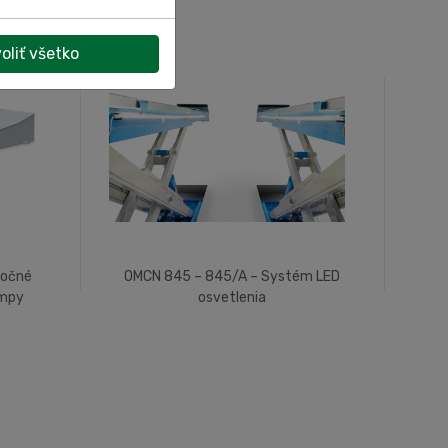
oliť všetko
točné
OMCN 845 – 845/A – Systém LED
ampy
osvetlenia