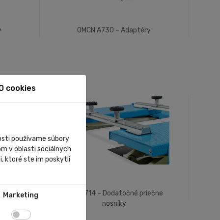
y
OMCN A730 – Adaptéry
O cookies
nosti používame súbory
m v oblasti sociálnych
, ktoré ste im poskytli
iečne
OMCN 714 – Dodatočné priečne
Marketing
nosníky