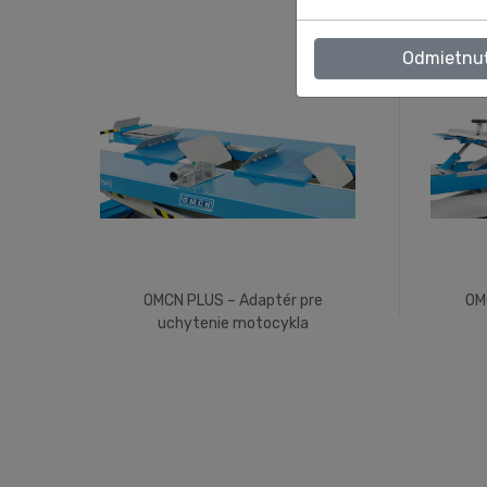
Odmietnu
OMCN PLUS – Adaptér pre
OM
uchytenie motocykla