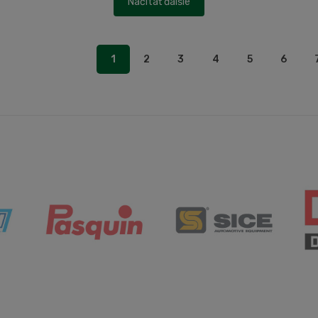
Načítať ďalšie
1
2
3
4
5
6