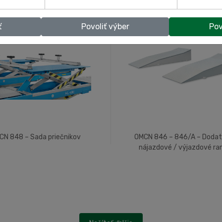
ť
Povoliť výber
Pov
CN 848 – Sada priečnikov
OMCN 846 – 846/A – Doda
nájazdové / výjazdové r