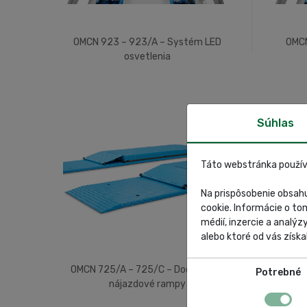
OMCN 923 – 923/A – Systém LED
OMCN
osvetlenia
Súhlas
Táto webstránka použív
Na prispôsobenie obsahu
cookie. Informácie o to
médií, inzercie a analýz
alebo ktoré od vás získal
OMCN 725/A – 725/C – Dodatočné
OMCN 
Potrebné
nájazdové rampy