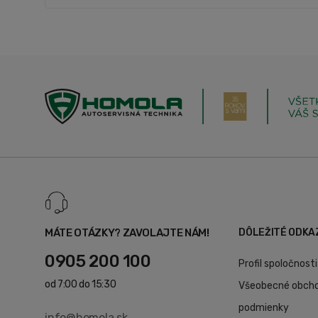
MÁTE OTÁZKY? ZAVOLAJTE NÁM!
DÔLEŽITÉ ODKA
0905 200 100
Profil spoločnosti
od 7:00 do 15:30
Všeobecné obch
podmienky
info@homola.sk