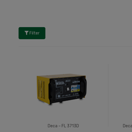
Filter
Deca – FL 3713D
Deca