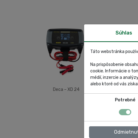
Súhlas
Táto webstránka použív
Na prispôsobenie obsahu
cookie. Informácie o to
médií, inzercie a analýz
alebo ktoré od vás získal
Deca – XD 24
Potrebné
Odmietnu