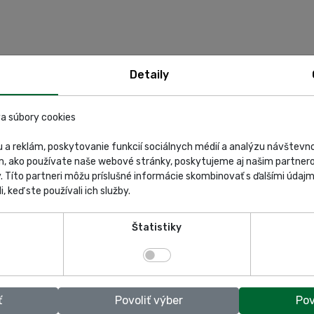
Detaily
a súbory cookies
 a reklám, poskytovanie funkcií sociálnych médií a analýzu návštev
m, ako používate naše webové stránky, poskytujeme aj našim partnero
y. Títo partneri môžu príslušné informácie skombinovať s ďalšími údajmi
i, keď ste používali ich služby.
Deca – XD 16
Deca – SC 80/900
Štatistiky
ť
Povoliť výber
Pov