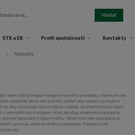
STK a EK
Profil spoločnosti
Kontakty
e
Nabíjačky
estách alebo skôr pomalšie nabíjanie na bežnú prevádzku, máme pre vás
vších nabíjačiek, ktoré vám pomôžu udržať vaše vozidlo v pohybe a
é tak, aby vyhovovali rôznym typom vozidiel, od elektromobilov až po
é s najnovšími technológiami, ktoré zaručujú efektívne a bezpečné
o s rôznymi kapacitami a výkonnosťou. Okrem toho vám ponúkame aj
rtiment vyhovuje vašim konkrétnym potrebám. Prezrite si náš
šej ponuky.