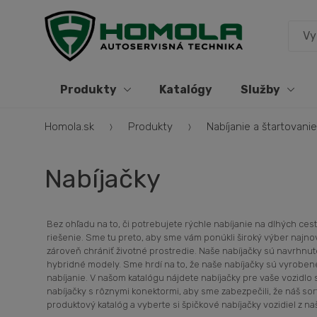
Produkty
Katalógy
Služby
Homola.sk
Produkty
Nabíjanie a štartovani
Nabíjačky
Bez ohľadu na to, či potrebujete rýchle nabíjanie na dlhých c
riešenie. Sme tu preto, aby sme vám ponúkli široký výber najno
zároveň chrániť životné prostredie. Naše nabíjačky sú navrhnut
hybridné modely. Sme hrdí na to, že naše nabíjačky sú vyroben
nabíjanie. V našom katalógu nájdete nabíjačky pre vaše vozidl
nabíjačky s rôznymi konektormi, aby sme zabezpečili, že náš so
produktový katalóg a vyberte si špičkové nabíjačky vozidiel z na