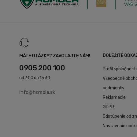
MÁTE OTÁZKY? ZAVOLAJTE NÁM!
DÔLEŽITÉ ODKA
0905 200 100
Profil spoločnosti
od 7:00 do 15:30
Všeobecné obch
podmienky
info@homola.sk
Reklamácie
GDPR
Odstúpenie od z
Nastavenie cook