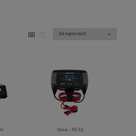
 m
Deca – XD 32