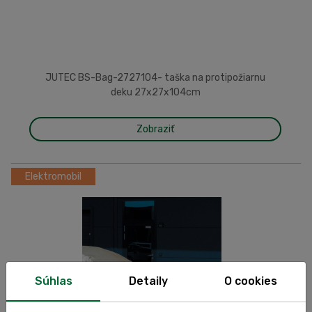
JUTEC BS-Bag-2727104- taška na protipožiarnu
deku 27x27x104cm
Zobraziť
Elektromobil
Súhlas
Detaily
O cookies