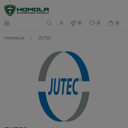
0
0
0
Homola.sk
JUTEC