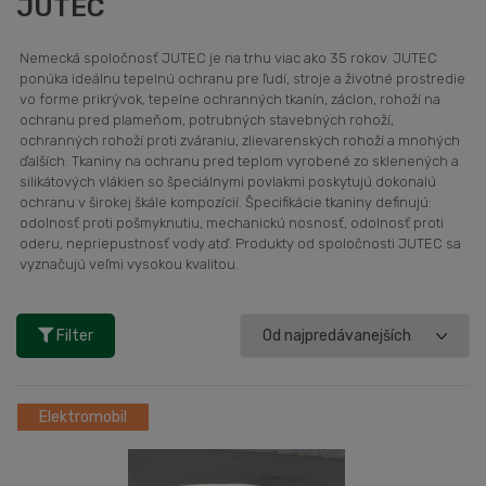
JUTEC
Nemecká spoločnosť JUTEC je na trhu viac ako 35 rokov. JUTEC
ponúka ideálnu tepelnú ochranu pre ľudí, stroje a životné prostredie
vo forme prikrývok, tepelne ochranných tkanín, záclon, rohoží na
ochranu pred plameňom, potrubných stavebných rohoží,
ochranných rohoží proti zváraniu, zlievarenských rohoží a mnohých
ďalších. Tkaniny na ochranu pred teplom vyrobené zo sklenených a
silikátových vlákien so špeciálnymi povlakmi poskytujú dokonalú
ochranu v širokej škále kompozícií. Špecifikácie tkaniny definujú:
odolnosť proti pošmyknutiu, mechanickú nosnosť, odolnosť proti
oderu, nepriepustnosť vody atď. Produkty od spoločnosti JUTEC sa
vyznačujú veľmi vysokou kvalitou.
Filter
Elektromobil