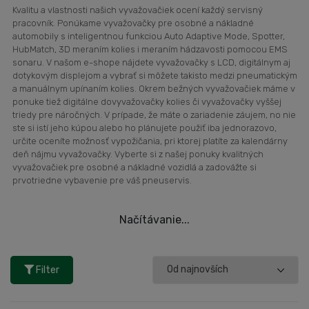
Kvalitu a vlastnosti našich vyvažovačiek ocení každý servisný
pracovník. Ponúkame vyvažovačky pre osobné a nákladné
automobily s inteligentnou funkciou Auto Adaptive Mode, Spotter,
HubMatch, 3D meraním kolies i meraním hádzavosti pomocou EMS
sonaru. V našom e-shope nájdete vyvažovačky s LCD, digitálnym aj
dotykovým displejom a vybrať si môžete takisto medzi pneumatickým
a manuálnym upínaním kolies. Okrem bežných vyvažovačiek máme v
ponuke tiež digitálne dovyvažovačky kolies či vyvažovačky vyššej
triedy pre náročných. V prípade, že máte o zariadenie záujem, no nie
ste si istí jeho kúpou alebo ho plánujete použiť iba jednorazovo,
určite oceníte možnosť vypožičania, pri ktorej platíte za kalendárny
deň nájmu vyvažovačky. Vyberte si z našej ponuky kvalitných
vyvažovačiek pre osobné a nákladné vozidlá a zadovážte si
prvotriedne vybavenie pre váš pneuservis.
Načítávanie...
Filter