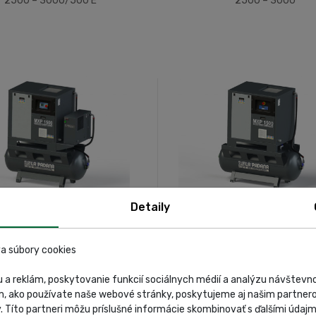
2500 – 3000/500 E
2500 – 3000
Detaily
ADANA – MAXT AIR Mod. MXP
LA PADANA – MAXT AIR Mod
550 – 1500/270 E
550 – 1500/270
a súbory cookies
 a reklám, poskytovanie funkcií sociálnych médií a analýzu návštev
m, ako používate naše webové stránky, poskytujeme aj našim partnero
y. Títo partneri môžu príslušné informácie skombinovať s ďalšími údajmi