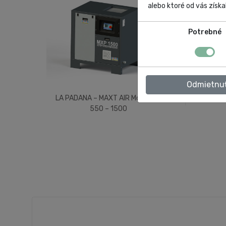
alebo ktoré od vás získal
Potrebné
Odmietnu
LA PADANA – MAXT AIR Mod. MXP
550 – 1500