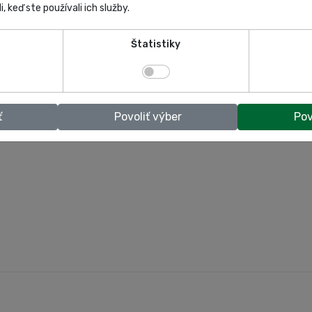
i, keď ste používali ich služby.
Štatistiky
ť
Povoliť výber
Pov