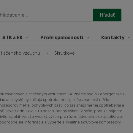
STK a EK
Profil spoločnosti
Kontakty
stlačeného vzduchu
Skrutkové
asti zásobovania stlačeným vzduchom. Sú známe svojou energetickou
 riadiace systémy znižujú spotrebu energie, čo znamená nižšie
ompresorov menej pohyblivých častí, čo zas značí menej opotrebenia a
osť, prvotriednu kvalitu a pozoruhodný výkon. V našej ponuke nájdete
tu, spoľahlivosť a vysoký výkon pre rôzne odvetvia, ako aj aplikácie.
 podrobnejšie informácie a vyberte si kvalitné skrutkové kompresory