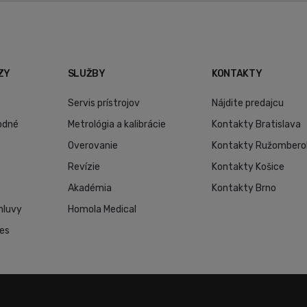
ZY
SLUŽBY
KONTAKTY
Servis prístrojov
Nájdite predajcu
odné
Metrológia a kalibrácie
Kontakty Bratislava
Overovanie
Kontakty Ružombero
Revízie
Kontakty Košice
Akadémia
Kontakty Brno
mluvy
Homola Medical
ies