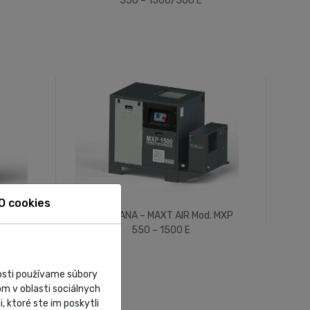
550 – 1500/500 E
O cookies
. MXP
LA PADANA – MAXT AIR Mod. MXP
550 – 1500 E
nosti používame súbory
m v oblasti sociálnych
, ktoré ste im poskytli