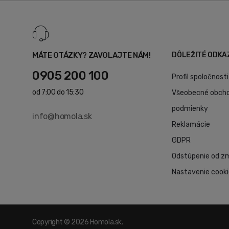
MÁTE OTÁZKY? ZAVOLAJTE NÁM!
DÔLEŽITÉ ODKA
0905 200 100
Profil spoločnosti
od 7:00 do 15:30
Všeobecné obch
podmienky
info@homola.sk
Reklamácie
GDPR
Odstúpenie od z
Nastavenie cook
Copyright © 2026 Homola.sk.