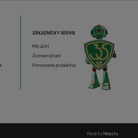
ZÁKAZNÍCKY SERVIS
Môj účet
Zoznam prianí
k
Porovnanie produktov
Made by
Midasto
.