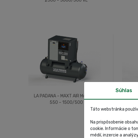
2500 – 3000/500 VE
Súhlas
LA PADANA – MAXT AIR Mod. MXP
LA P
550 – 1500/500
Táto webstránka použív
Na prispôsobenie obsahu
cookie. Informácie o to
médií, inzercie a analýz