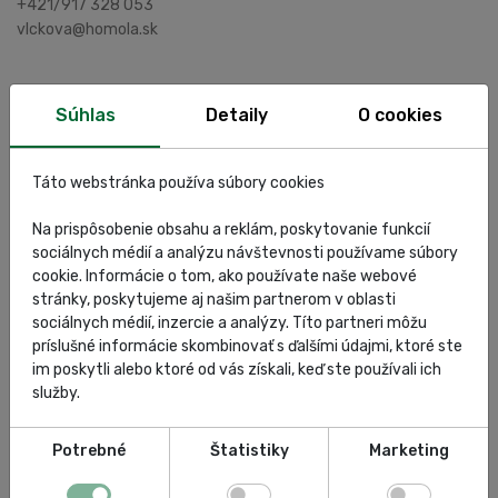
+421/917 328 053
vlckova@homola.sk
Požičovňa prípravkov Celette
Súhlas
Detaily
O cookies
Milada Mandáková
+421/915 572 726
mandakova@homola.sk
Táto webstránka používa súbory cookies
Vedúca ekonomického oddelenia
Na prispôsobenie obsahu a reklám, poskytovanie funkcií
Andrea Zaťková
sociálnych médií a analýzu návštevnosti používame súbory
+421/915 770 325
cookie. Informácie o tom, ako používate naše webové
zatkova@homola.sk
stránky, poskytujeme aj našim partnerom v oblasti
Doprava a sklad
sociálnych médií, inzercie a analýzy. Títo partneri môžu
Rastislav Petrovič
príslušné informácie skombinovať s ďalšími údajmi, ktoré ste
+421/905 839 793
im poskytli alebo ktoré od vás získali, keď ste používali ich
petrovic@homola.sk
služby.
Marketing
Potrebné
Štatistiky
Marketing
+421/905 511 085
marketing@homola.sk