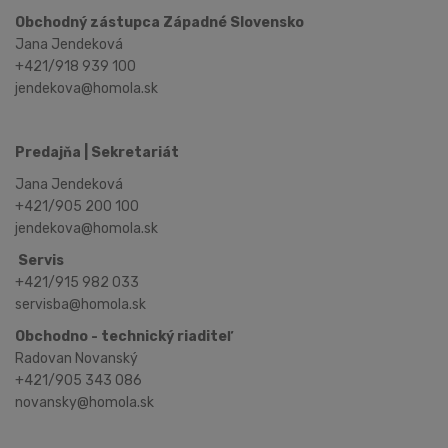
Obchodný zástupca Západné Slovensko
Jana Jendeková
+421/918 939 100
jendekova@homola.sk
Predajňa | Sekretariát
Jana Jendeková
+421/905 200 100
jendekova@homola.sk
Servis
+421/915 982 033
servisba@homola.sk
Obchodno - technický riaditeľ
Radovan Novanský
+421/905 343 086
novansky@homola.sk