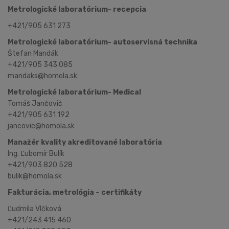
Metrologické laboratórium- recepcia
+421/905 631 273
Metrologické laboratórium- autoservisná technika
Štefan Mandák
+421/905 343 085
mandaks@homola.sk
Metrologické laboratórium- Medical
Tomáš Jančovič
+421/905 631 192
jancovic@homola.sk
Manažér kvality akreditované laboratória
Ing. Ľubomír Bulík
+421/903 820 528
bulik@homola.sk
Fakturácia, metrológia – certifikáty
Ľudmila Vlčková
+421/243 415 460