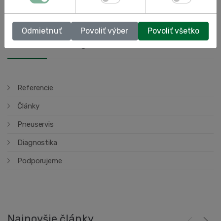
Odmietnuť
Povoliť výber
Povoliť všetko
Obľúbené kategórie:
Referencie
Články
Pneuservis
Diagnostika
Podporujeme
Najnovšie články