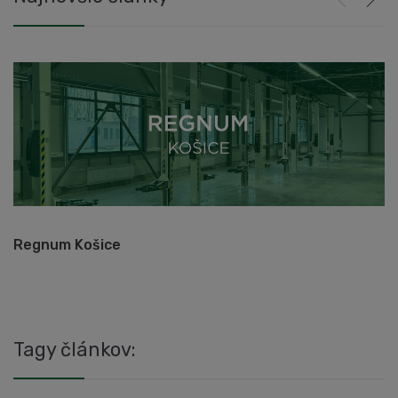
Regnum Košice
A
Tagy článkov: