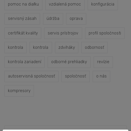
pomoc na diaľku
vzdialená pomoc
konfigurácia
servisný zásah
údržba
oprava
certifikát kvality
servis prístrojov
profil spoločnosti
kontrola
kontrola
zdviháky
odbornosť
kontrola zariadení
odborné prehliadky
revízie
autoservisná spoločnosť
spoločnosť
o nás
kompresory