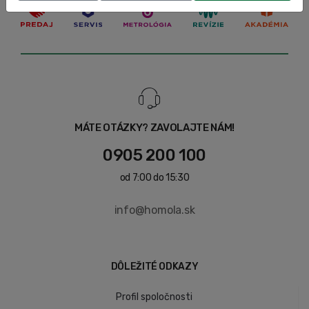
MÁTE OTÁZKY? ZAVOLAJTE NÁM!
0905 200 100
od 7:00 do 15:30
info@homola.sk
DÔLEŽITÉ ODKAZY
Profil spoločnosti