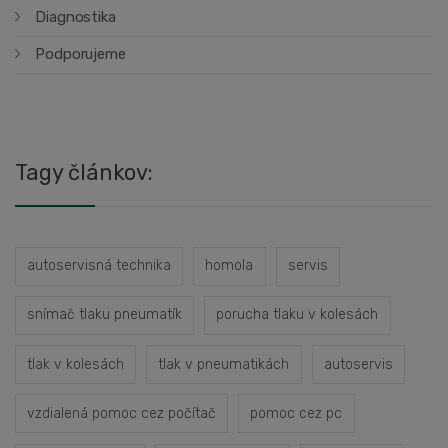
Diagnostika
Podporujeme
Tagy článkov:
autoservisná technika
homola
servis
snímač tlaku pneumatík
porucha tlaku v kolesách
tlak v kolesách
tlak v pneumatikách
autoservis
vzdialená pomoc cez počítač
pomoc cez pc