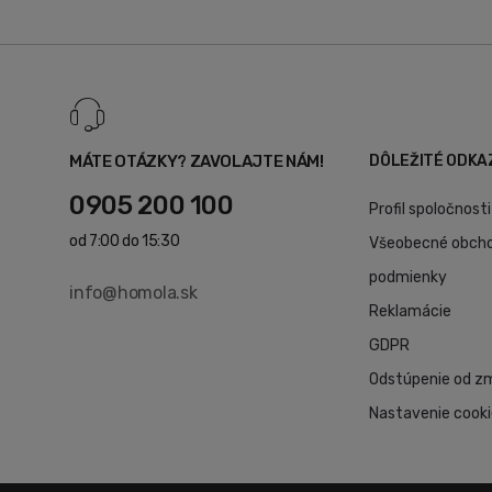
MÁTE OTÁZKY? ZAVOLAJTE NÁM!
DÔLEŽITÉ ODKA
0905 200 100
Profil spoločnosti
od 7:00 do 15:30
Všeobecné obch
podmienky
info@homola.sk
Reklamácie
GDPR
Odstúpenie od z
Nastavenie cook