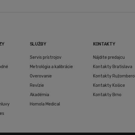
ZY
SLUŽBY
KONTAKTY
Servis prístrojov
Nájdite predajcu
odné
Metrológia a kalibrácie
Kontakty Bratislava
Overovanie
Kontakty Ružombero
Revízie
Kontakty Košice
Akadémia
Kontakty Brno
mluvy
Homola Medical
ies