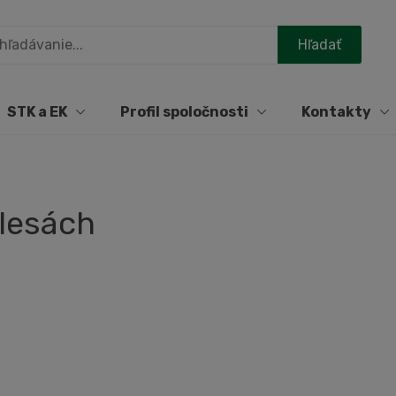
STK a EK
Profil spoločnosti
Kontakty
olesách