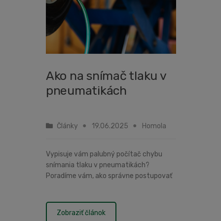
Ako na snímač tlaku v
pneumatikách
Články
19.06.2025
Homola
Vypisuje vám palubný počítač chybu
snímania tlaku v pneumatikách?
Poradíme vám, ako správne postupovať
pri odstraňovaní poruchy na konkrétnom
prípade vozidla so zimnými kolesami – na
BMW X3, ktoré je vybavené snímaním...
Zobraziť článok