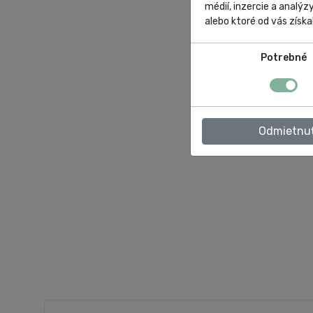
médií, inzercie a analýz
alebo ktoré od vás získal
Potrebné
Odmietnu