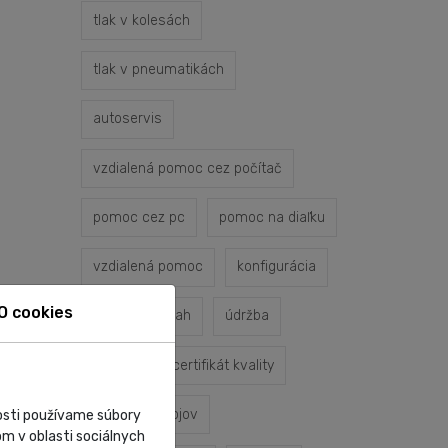
tlak v kolesách
tlak v pneumatikách
autoservis
vzdialená pomoc cez počítač
pomoc cez pc
pomoc na diaľku
vzdialená pomoc
konfigurácia
O cookies
servisný zásah
údržba
oprava
certifikát kvality
servis prístrojov
nosti používame súbory
m v oblasti sociálnych