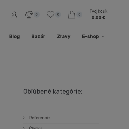
Tvoj košík
0
0
0
0.00 €
Blog
Bazár
Zľavy
E-shop
Obľúbené kategórie:
Referencie
Články