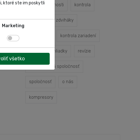
, ktoré ste im poskytli
profil spoločnosti
kontrola
kontrola
zdviháky
Marketing
odbornosť
kontrola zariadení
odborné prehliadky
revízie
oliť všetko
autoservisná spoločnosť
spoločnosť
o nás
kompresory