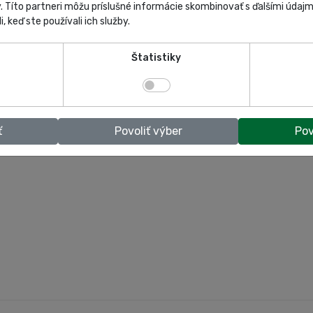
y. Títo partneri môžu príslušné informácie skombinovať s ďalšími údajmi
i, keď ste používali ich služby.
Štatistiky
ť
Povoliť výber
Pov