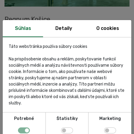
Regnum Košice
Súhlas
Detaily
O cookies
Táto webstránka používa súbory cookies
Referencie
30.07.2026
Homola
Na prispôsobenie obsahu a reklám, poskytovanie funkcií
Regnum Košice, autorizovaný predaj a servis BMW, je náš
sociálnych médií a analýzu návštevnosti používame súbory
dlhoročný zákazník. S radosťou sme sa preto podieľali na
cookie. Informácie o tom, ako používate naše webové
zariaďovaní ich nového servisu. Tentokrát sme im
stránky, poskytujeme aj našim partnerom v oblasti
dodávali:zdviháky ROTARY SPOA40E-BMW: 10 ks elektro-hyd...
sociálnych médií, inzercie a analýzy. Títo partneri môžu
príslušné informácie skombinovať s ďalšími údajmi, ktoré ste
im poskytli alebo ktoré od vás získali, keď ste používali ich
Zobraziť článok
služby.
Potrebné
Štatistiky
Marketing