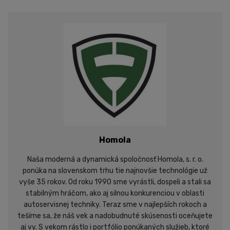
Homola
Naša moderná a dynamická spoločnosť Homola, s. r. o.
ponúka na slovenskom trhu tie najnovšie technológie už
vyše 35 rokov. Od roku 1990 sme vyrástli, dospeli a stali sa
stabilným hráčom, ako aj silnou konkurenciou v oblasti
autoservisnej techniky. Teraz sme v najlepších rokoch a
tešíme sa, že náš vek a nadobudnuté skúsenosti oceňujete
aj vy. S vekom rástlo i portfólio ponúkaných služieb, ktoré