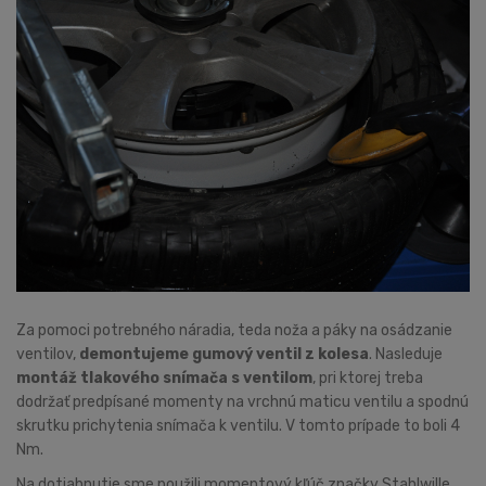
Za pomoci potrebného náradia, teda noža a páky na osádzanie
ventilov,
demontujeme gumový ventil z kolesa
. Nasleduje
montáž tlakového snímača s ventilom
, pri ktorej treba
dodržať predpísané momenty na vrchnú maticu ventilu a spodnú
skrutku prichytenia snímača k ventilu. V tomto prípade to boli 4
Nm.
Na dotiahnutie sme použili momentový kľúč značky Stahlwille.