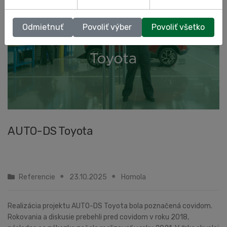
Odmietnuť
Povoliť výber
Povoliť všetko
AUTO-DS Toyota
Referencie
23.10.2025
Homola
Realizácia projektu AUTO-DS Toyota bola poznačená covidom.
Rokovania a diskusie prebehli pred covidom v roku 2018,