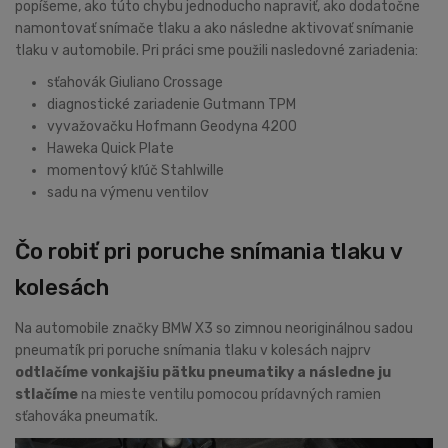
popíšeme, ako túto chybu jednoducho napraviť, ako dodatočne
namontovať snímače tlaku a ako následne aktivovať snímanie
tlaku v automobile. Pri práci sme použili nasledovné zariadenia:
sťahovák Giuliano Crossage
diagnostické zariadenie Gutmann TPM
vyvažovačku Hofmann Geodyna 4200
Haweka Quick Plate
momentový kľúč Stahlwille
sadu na výmenu ventilov
Čo robiť pri poruche snímania tlaku v
kolesách
Na automobile značky BMW X3 so zimnou neoriginálnou sadou
pneumatík pri poruche snímania tlaku v kolesách najprv
odtlačíme vonkajšiu pätku pneumatiky a následne ju
stlačíme
na mieste ventilu pomocou prídavných ramien
sťahováka pneumatík.