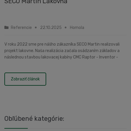
SECO Martin Lakovňa
Referencie
22.10.2025
Homola
V roku 2022 sme pre nášho zákazníka SECO Martin realizovali
projekt lakovne. Naša realizácia začala osádzaním základov a
následnou stavbou lakovacej kabíny CMC Raptor - Inventor -
striekacia a sušiaca kabína.Vyba...
Zobraziť článok
Obľúbené kategórie: