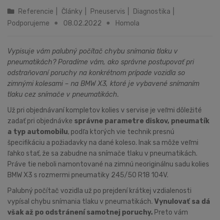
Referencie
|
Články
|
Pneuservis
|
Diagnostika
|
Podporujeme
08.02.2022
Homola
Vypisuje vám palubný počítač chybu snímania tlaku v
pneumatikách? Poradíme vám, ako správne postupovať pri
odstraňovaní poruchy na konkrétnom prípade vozidla so
zimnými kolesami – na BMW X3, ktoré je vybavené snímaním
tlaku cez snímače v pneumatikách.
Už pri objednávaní kompletov kolies v servise je veľmi dôležité
zadať pri objednávke
správne parametre diskov, pneumatík
a typ automobilu
, podľa ktorých vie technik presnú
špecifikáciu a požiadavky na dané koleso. Inak sa môže veľmi
ľahko stať, že sa zabudne na snímače tlaku v pneumatikách.
Práve tie neboli namontované na zimnú neoriginálnu sadu kolies
BMW X3 s rozmermi pneumatiky 245/50 R18 104V.
Palubný počítač vozidla už po prejdení krátkej vzdialenosti
vypísal chybu snímania tlaku v pneumatikách.
Vynulovať sa dá
však až po odstránení samotnej poruchy.
Preto vám