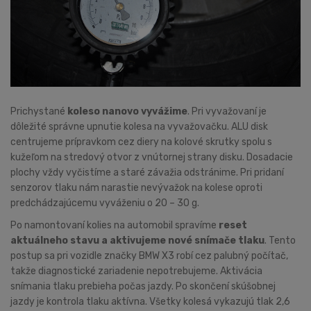
Prichystané
koleso nanovo vyvážime
. Pri vyvažovaní je
dôležité správne upnutie kolesa na vyvažovačku. ALU disk
centrujeme prípravkom cez diery na kolové skrutky spolu s
kužeľom na stredový otvor z vnútornej strany disku. Dosadacie
plochy vždy vyčistíme a staré závažia odstránime. Pri pridaní
senzorov tlaku nám narastie nevývažok na kolese oproti
predchádzajúcemu vyváženiu o 20 – 30 g.
Po namontovaní kolies na automobil spravíme
reset
aktuálneho stavu a aktivujeme nové snímače tlaku
. Tento
postup sa pri vozidle značky BMW X3 robí cez palubný počítač,
takže diagnostické zariadenie nepotrebujeme. Aktivácia
snímania tlaku prebieha počas jazdy. Po skončení skúšobnej
jazdy je kontrola tlaku aktívna. Všetky kolesá vykazujú tlak 2,6