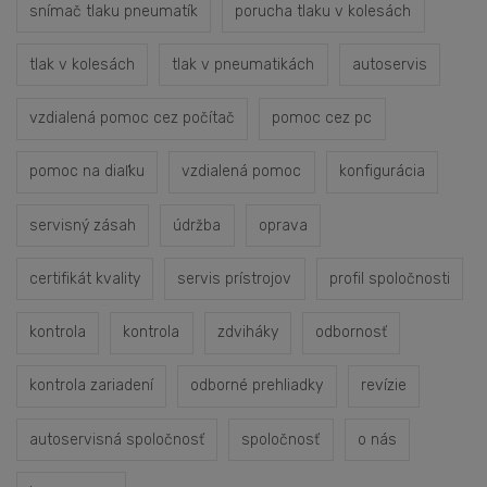
snímač tlaku pneumatík
porucha tlaku v kolesách
tlak v kolesách
tlak v pneumatikách
autoservis
vzdialená pomoc cez počítač
pomoc cez pc
pomoc na diaľku
vzdialená pomoc
konfigurácia
servisný zásah
údržba
oprava
certifikát kvality
servis prístrojov
profil spoločnosti
kontrola
kontrola
zdviháky
odbornosť
kontrola zariadení
odborné prehliadky
revízie
autoservisná spoločnosť
spoločnosť
o nás