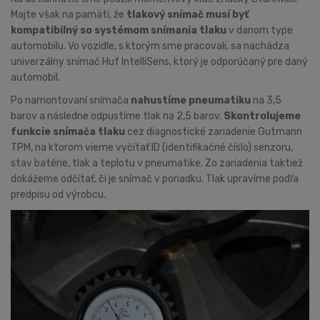
Majte však na pamäti, že
tlakový snímač musí byť
kompatibilný so systémom snímania tlaku
v danom type
automobilu. Vo vozidle, s ktorým sme pracovali, sa nachádza
univerzálny snímač Huf IntelliSens, ktorý je odporúčaný pre daný
automobil.
Po namontovaní snímača
nahustíme pneumatiku
na 3,5
barov a následne odpustíme tlak na 2,5 barov.
Skontrolujeme
funkcie snímača tlaku
cez diagnostické zariadenie Gutmann
TPM, na ktorom vieme vyčítať ID (identifikačné číslo) senzoru,
stav batérie, tlak a teplotu v pneumatike. Zo zariadenia taktiež
dokážeme odčítať, či je snímač v poriadku. Tlak upravíme podľa
predpisu od výrobcu.