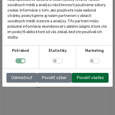
autoservisná spoločnosť
spoločnosť
o nás
sociálnych médií a analýzu návštevnosti používame súbory
cookie. Informácie o tom, ako používate naše webové
kompresory
stránky, poskytujeme aj našim partnerom v oblasti
sociálnych médií, inzercie a analýzy. Títo partneri môžu
príslušné informácie skombinovať s ďalšími údajmi, ktoré ste
im poskytli alebo ktoré od vás získali, keď ste používali ich
služby.
Potrebné
Štatistiky
Marketing
Odmietnuť
Povoliť výber
Povoliť všetko