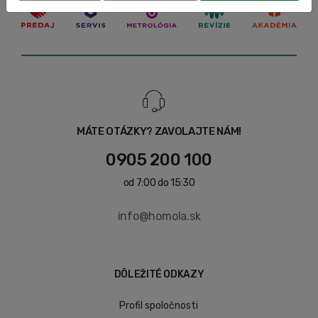
MÁTE OTÁZKY? ZAVOLAJTE NÁM!
0905 200 100
od 7:00 do 15:30
info@homola.sk
DÔLEŽITÉ ODKAZY
Profil spoločnosti