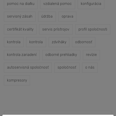
pomoc na diaľku
vzdialená pomoc
konfigurácia
servisný zásah
údržba
oprava
certifikát kvality
servis prístrojov
profil spoločnosti
kontrola
kontrola
zdviháky
odbornosť
kontrola zariadení
odborné prehliadky
revízie
autoservisná spoločnosť
spoločnosť
o nás
kompresory