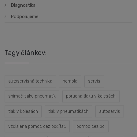
Diagnostika
Podporujeme
Tagy článkov:
autoservisná technika
homola
servis
snímač tlaku pneumatík
porucha tlaku v kolesách
tlak v kolesách
tlak v pneumatikách
autoservis
vzdialená pomoc cez počítač
pomoc cez pc