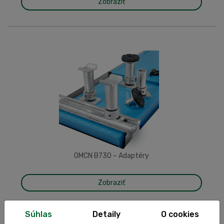
Zobraziť
OMCN B730 – Adaptéry
Zobraziť
Súhlas
Detaily
O cookies