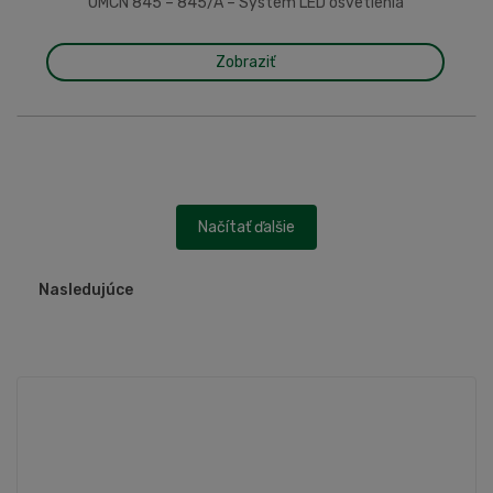
OMCN 845 – 845/A – Systém LED osvetlenia
Zobraziť
Načítať ďalšie
Nasledujúce