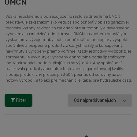
OMCN
Vďaka neustálemu a pokračujúcemu rastu sa dnes firma OMCN
predstavuje zákazníkom ako vedúca spoločnosť v oblasti garážovej
techniky, výroby zdvíhacích zariadení pre automobily a dielenského
vybavenia na medzinárodnej úrovni. OMCN sa zaoberá neustálym
výskumom a vývojom, aby mohla ponúknuť technologicky vyspelé,
spoľahlivé a bezpečné produkty, z ktorých každý je koncipovaný,
navrhnutý a vyrobený priamo vo firme. Každý jednotlivý výrobok z jej
sortimentu je vyvinutý a vyrobený dobrovoľne podľa špecifických
medzinárodných noriem týkajúcich sa výrobku. Aby spoločnosť
realizovala produkty absolútne testovanej a garantovanej kvality,
sleduje produktívny proces pri 360°, počnúc od suroviny až po
hotový výrobok, a to ako pre mechanické, tak aj pre hydraulické časti.
Filter