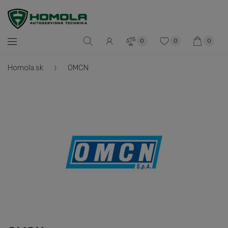
0
0
0
Homola.sk
OMCN