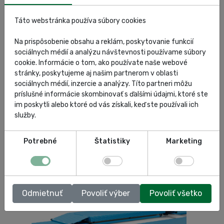
Táto webstránka používa súbory cookies
Na prispôsobenie obsahu a reklám, poskytovanie funkcií
sociálnych médií a analýzu návštevnosti používame súbory
cookie. Informácie o tom, ako používate naše webové
stránky, poskytujeme aj našim partnerom v oblasti
sociálnych médií, inzercie a analýzy. Títo partneri môžu
príslušné informácie skombinovať s ďalšími údajmi, ktoré ste
im poskytli alebo ktoré od vás získali, keď ste používali ich
OMCN A730 – Adaptéry
služby.
Zobraziť
Potrebné
Štatistiky
Marketing
Odmietnuť
Povoliť výber
Povoliť všetko