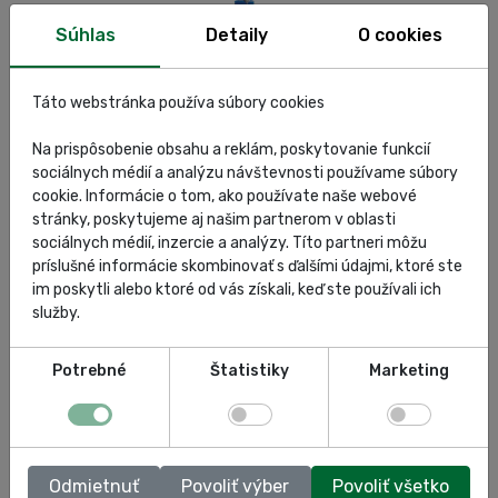
Súhlas
Detaily
O cookies
Táto webstránka používa súbory cookies
Na prispôsobenie obsahu a reklám, poskytovanie funkcií
sociálnych médií a analýzu návštevnosti používame súbory
cookie. Informácie o tom, ako používate naše webové
1 676.00 €
stránky, poskytujeme aj našim partnerom v oblasti
Podpera 10t
sociálnych médií, inzercie a analýzy. Títo partneri môžu
príslušné informácie skombinovať s ďalšími údajmi, ktoré ste
SKU: 982/A
im poskytli alebo ktoré od vás získali, keď ste používali ich
služby.
Do košíka
Potrebné
Štatistiky
Marketing
Odmietnuť
Povoliť výber
Povoliť všetko