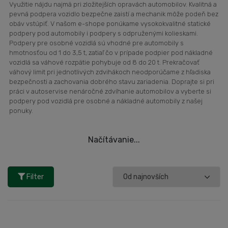
Využitie nájdu najmä pri zložitejších opravách automobilov. Kvalitná a
pevná podpera vozidlo bezpečne zaistí a mechanik môže podeň bez
obáv vstúpiť. V našom e-shope ponúkame vysokokvalitné statické
podpery pod automobily i podpery s odpruženými kolieskami.
Podpery pre osobné vozidlá sú vhodné pre automobily s
hmotnosťou od 1 do 3,5 t, zatiaľ čo v prípade podpier pod nákladné
vozidlá sa váhové rozpätie pohybuje od 8 do 20 t. Prekračovať
váhový limit pri jednotlivých zdvihákoch neodporúčame z hľadiska
bezpečnosti a zachovania dobrého stavu zariadenia. Doprajte si pri
práci v autoservise nenáročné zdvíhanie automobilov a vyberte si
podpery pod vozidlá pre osobné a nákladné automobily z našej
ponuky.
Načítávanie...
Filter