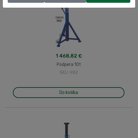
1 468.82 €
Podpera 10t
SKU: 982
Do košíka