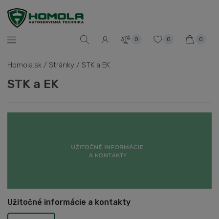
0
0
0
Homola.sk
/
Stránky
/
STK a EK
STK a EK
Užitočné informácie a kontakty