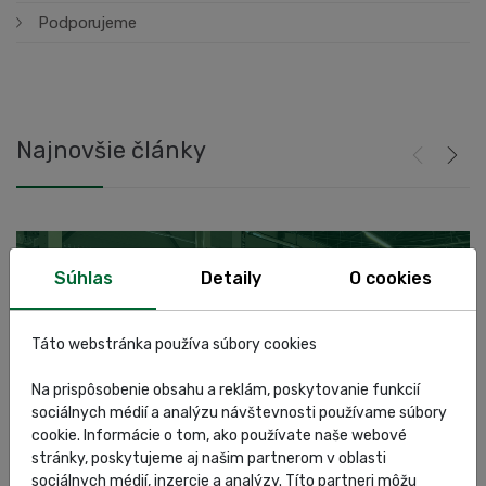
Podporujeme
Najnovšie články
Súhlas
Detaily
O cookies
Táto webstránka používa súbory cookies
Na prispôsobenie obsahu a reklám, poskytovanie funkcií
sociálnych médií a analýzu návštevnosti používame súbory
cookie. Informácie o tom, ako používate naše webové
Regnum Košice
A
stránky, poskytujeme aj našim partnerom v oblasti
sociálnych médií, inzercie a analýzy. Títo partneri môžu