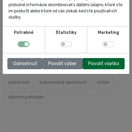
príslušné informácie skombinovať s ďalšími údajmi, ktoré ste
im poskytli alebo ktoré od vás získali, keď ste používali ich
služby.
Tagy článkov:
Potrebné
Štatistiky
Marketing
autoservisná technika
homola
autoservis
Odmietnuť
Povoliť výber
Povoliť všetko
certifikát kvality
profil spoločnosti
o nás
spoločnosť
autoservisná spoločnosť
revízie
odborné prehliadky