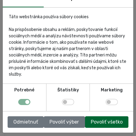
Tagy článkov:
Táto webstránka používa súbory cookies
Na prispôsobenie obsahu a reklám, poskytovanie funkcií
autoservisná technika
homola
autoservis
sociálnych médií a analýzu návštevnosti používame súbory
cookie. Informácie o tom, ako používate naše webové
certifikát kvality
profil spoločnosti
o nás
stránky, poskytujeme aj našim partnerom v oblasti
sociálnych médií, inzercie a analýzy. Títo partneri môžu
príslušné informácie skombinovať s ďalšími údajmi, ktoré ste
spoločnosť
autoservisná spoločnosť
revízie
im poskytli alebo ktoré od vás získali, keď ste používali ich
služby.
odborné prehliadky
Potrebné
Štatistiky
Marketing
Odmietnuť
Povoliť výber
Povoliť všetko