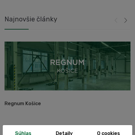
Najnovšie články
Regnum Košice
A
Súhlas
Detaily
O cookies