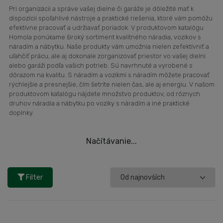
Pri organizácii a správe vašej dielne či garáže je dôležité mať k
dispozícii spoľahlivé nástroje a praktické riešenia, ktoré vám pomôžu
efektívne pracovať a udržiavať poriadok. V produktovom katalógu
Homola ponúkame široký sortiment kvalitného náradia, vozíkov s
náradím a nábytku. Naše produkty vám umožnia nielen zefektívniť a
uľahčiť prácu, ale aj dokonale zorganizovať priestor vo vašej dielni
alebo garáži podľa vašich potrieb. Sú navrhnuté a vyrobené s
dôrazom na kvalitu. S náradím a vozíkmi s náradím môžete pracovať
rýchlejšie a presnejšie, čím šetríte nielen čas, ale aj energiu. V našom
produktovom katalógu nájdete množstvo produktov, od rôznych
druhov náradia a nábytku po vozíky s náradím a iné praktické
doplnky.
Načítávanie...
Filter