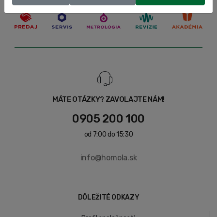
MÁTE OTÁZKY? ZAVOLAJTE NÁM!
0905 200 100
od 7:00 do 15:30
info@homola.sk
DÔLEŽITÉ ODKAZY