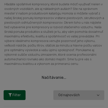
Hľadáte spoľahlivé kompresory, ktoré budete môcť využívať nielen v
osobných vozidlách, ale aj nákladných autách? Ste na správnom
mieste! V našom produktovom katalógu Homola si môžete vybrať z
našej širokej ponuky kompresorov vrátane piestových, skrutkových a
piestových odhlučnených kompresorov. Okrem toho u nás nájdete
tiež vybavenie pre kompresory a rozvod stlačeného vzduchu. Naša
široká ponuka produktov a služieb je tu, aby vám pomohla dosiahnuť
maximálnu efektivitu, kvalitu a spoľahlivosť vo vašej prevádzke. Pri
výbere ideálneho kompresora venujte pozornosť jeho výkonu,
veľkosti nádrže, počtu litrov, otáčok za minútu a hlavne počtu valcov
pre optimálny výsledok a vašu úplnú spokojnosť. Ponúkame aj
výkonné sušiče vzduchu zmrazením, ktoré ocenia profesionálni
automechanici rovnako ako domáci majstri. Sme tu pre vás s
maximálnou kvalitou a výkonom za primeranú cenu.
Načítávanie...
Filter