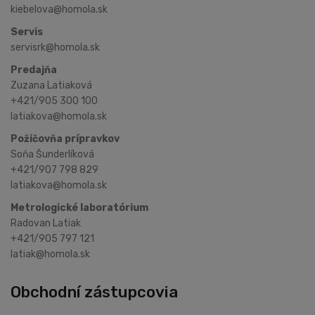
kiebelova@homola.sk
Servis
servisrk@homola.sk
Predajňa
Zuzana Latiaková
+421/905 300 100
latiakova@homola.sk
Požičovňa prípravkov
Soňa Šunderlíková
+421/907 798 829
latiakova@homola.sk
Metrologické laboratórium
Radovan Latiak
+421/905 797 121
latiak@homola.sk
Obchodní zástupcovia