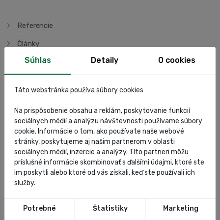
Referencie
Články
Súhlas
Detaily
O cookies
Pneuservis
Diagnostika
Táto webstránka používa súbory cookies
Podporujeme
Na prispôsobenie obsahu a reklám, poskytovanie funkcií
sociálnych médií a analýzu návštevnosti používame súbory
cookie. Informácie o tom, ako používate naše webové
stránky, poskytujeme aj našim partnerom v oblasti
sociálnych médií, inzercie a analýzy. Títo partneri môžu
Najnovšie články
príslušné informácie skombinovať s ďalšími údajmi, ktoré ste
im poskytli alebo ktoré od vás získali, keď ste používali ich
služby.
Potrebné
Štatistiky
Marketing