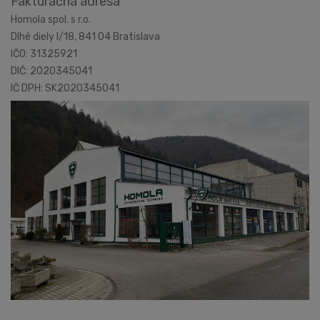
Fakturačná adresa
Homola spol. s r.o.
Dlhé diely I/18, 841 04 Bratislava
IČO: 31325921
DIČ: 2020345041
IČ DPH: SK2020345041