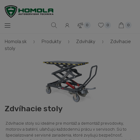
0
0
0
Homola.sk
Produkty
Zdviháky
Zdvíhacie
stoly
Zdvíhacie stoly
Zdvíhacie stoly sú ideálne pre montáž a demontáž prevodovky,
motorov a batérií, uľahčujú každodennú prácu v servisoch. Sú to
špecializované servisné zariadenia, ktoré zvyšujú bezpečnosť,