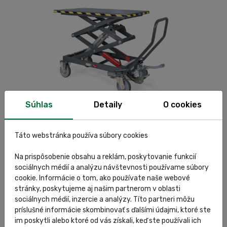
Súhlas
Detaily
O cookies
Blitz MGE 1.0
Zobraziť
Táto webstránka používa súbory cookies
Na prispôsobenie obsahu a reklám, poskytovanie funkcií
sociálnych médií a analýzu návštevnosti používame súbory
cookie. Informácie o tom, ako používate naše webové
stránky, poskytujeme aj našim partnerom v oblasti
sociálnych médií, inzercie a analýzy. Títo partneri môžu
príslušné informácie skombinovať s ďalšími údajmi, ktoré ste
im poskytli alebo ktoré od vás získali, keď ste používali ich