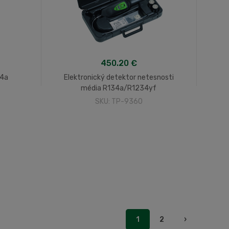
450.20 €
34a
Elektronický detektor netesnosti
média R134a/R1234yf
SKU: TP-9360
1
2
›