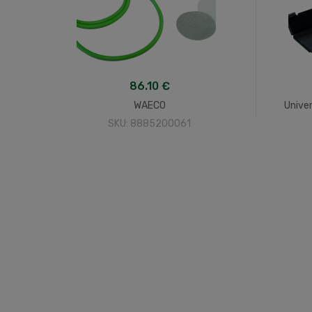
86.10 €
WAECO
Unive
SKU: 8885200061