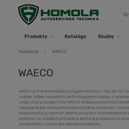
Produkty
Katalógy
Služby
Homola.sk
WAECO
WAECO
WAECO je hnaná inováciami a angažovanosťou s viac ako 30-ročn
vozidiel. Vďaka neustálemu technologickému dialógu s výrobcami
vyvíja svoje produkty. Firma WAECO dodáva autoservisom klimat
vákuovanie pre všetky klimatizačné systémy moderných vozidie
bezpečnosťou a výkonom ideálne pre práce na klimatizačných z
systémov vo vozidlách prirodzene zahŕňa aj preplachový a čistia
kontaminanty rovnako ako nepríjemné zápachy.