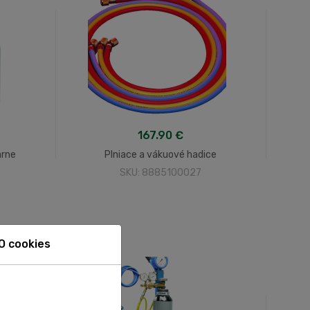
167.90 €
arne
Plniace a vákuové hadice
SKU: 8885100027
O cookies