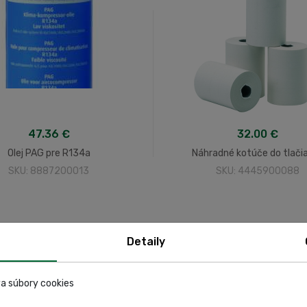
47.36 €
32.00 €
Olej PAG pre R134a
Náhradné kotúče do tlači
SKU: 8887200013
SKU: 4445900088
Detaily
a súbory cookies