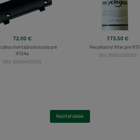
72.00 €
773.50 €
rzálna montážna konzola pre
Recyklačný filter pre R1
R134a
SKU: 8885200060
SKU: 8880600008
Načítať ďalšie