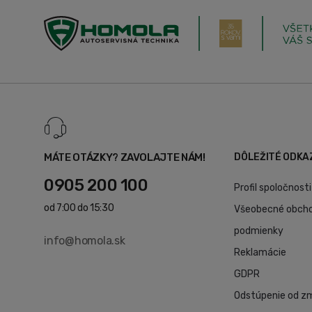
MÁTE OTÁZKY? ZAVOLAJTE NÁM!
DÔLEŽITÉ ODKA
0905 200 100
Profil spoločnosti
od 7:00 do 15:30
Všeobecné obch
podmienky
info@homola.sk
Reklamácie
GDPR
Odstúpenie od z