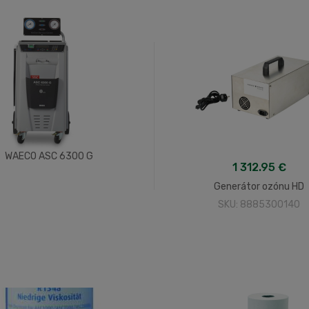
WAECO ASC 6300 G
1 312.95 €
Generátor ozónu HD
SKU: 8885300140