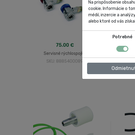
Na prispôsobenie obsahu
cookie. Informácie o to
médií, inzercie a analýz
alebo ktoré od vás získal
Potrebné
75.00 €
Servisné rýchlospojky
SKU: 8885400089
Odmietnu