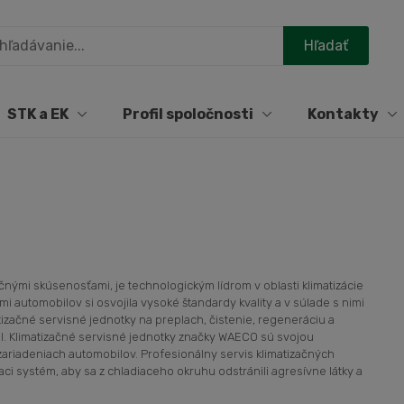
STK a EK
Profil spoločnosti
Kontakty
ými skúsenosťami, je technologickým lídrom v oblasti klimatizácie
 automobilov si osvojila vysoké štandardy kvality a v súlade s nimi
izačné servisné jednotky na preplach, čistenie, regeneráciu a
l. Klimatizačné servisné jednotky značky WAECO sú svojou
ariadeniach automobilov. Profesionálny servis klimatizačných
ci systém, aby sa z chladiaceho okruhu odstránili agresívne látky a