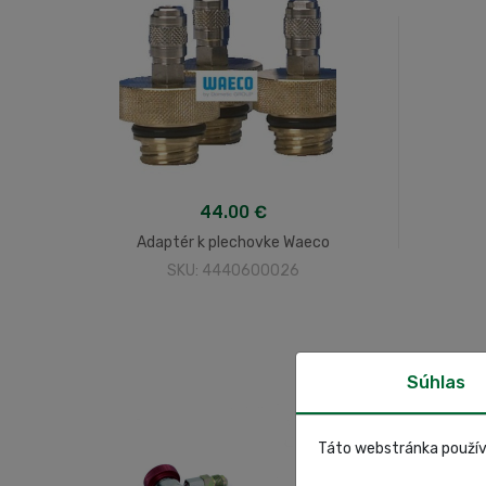
44.00 €
Adaptér k plechovke Waeco
SKU: 4440600026
Súhlas
Táto webstránka použív