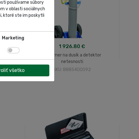
nosti používame súbory
m v oblasti sociálnych
, ktoré ste im poskytli
Marketing
1 926.80 €
Tlakomer na dusík a detektor
netesnosti
SKU: 8885400092
oliť všetko