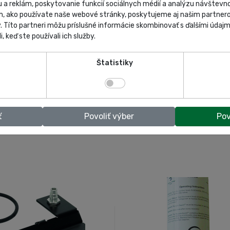
 a reklám, poskytovanie funkcií sociálnych médií a analýzu návštev
m, ako používate naše webové stránky, poskytujeme aj našim partnero
y. Títo partneri môžu príslušné informácie skombinovať s ďalšími údajmi
i, keď ste používali ich služby.
Štatistiky
110.70 €
109.20 €
Servisné rýchlospojky
Servisné rýchlospojky
SKU: 8885400027
SKU: 8885400026
ť
Povoliť výber
Pov