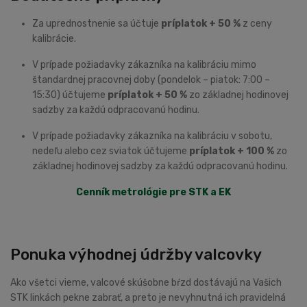
Za uprednostnenie sa účtuje
príplatok + 50 %
z ceny
kalibrácie.
V prípade požiadavky zákazníka na kalibráciu mimo
štandardnej pracovnej doby (pondelok – piatok: 7:00 –
15:30) účtujeme
príplatok + 50 %
zo základnej hodinovej
sadzby za každú odpracovanú hodinu.
V prípade požiadavky zákazníka na kalibráciu v sobotu,
nedeľu alebo cez sviatok účtujeme
príplatok + 100 %
zo
základnej hodinovej sadzby za každú odpracovanú hodinu.
Cenník metrológie pre STK a EK
Ponuka výhodnej údržby valcovky
Ako všetci vieme, valcové skúšobne bŕzd dostávajú na Vašich
STK linkách pekne zabrať, a preto je nevyhnutná ich pravidelná