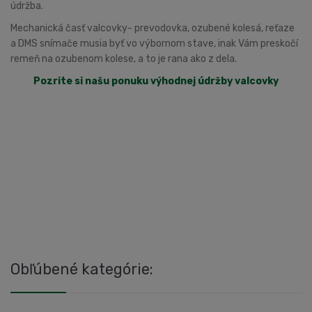
údržba.
Mechanická časť valcovky- prevodovka, ozubené kolesá, reťaze
a DMS snímače musia byť vo výbornom stave, inak Vám preskočí
remeň na ozubenom kolese, a to je rana ako z dela.
Pozrite si našu ponuku výhodnej údržby valcovky
Obľúbené kategórie: