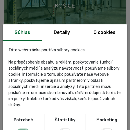
Súhlas
Detaily
O cookies
Regnum Košice
A
Táto webstránka používa súbory cookies
Na prispôsobenie obsahu a reklám, poskytovanie funkcií
sociálnych médií a analýzu návštevnosti používame súbory
Tagy článkov:
cookie. Informácie o tom, ako používate naše webové
stránky, poskytujeme aj našim partnerom v oblasti
sociálnych médií, inzercie a analýzy. Títo partneri môžu
príslušné informácie skombinovať s ďalšími údajmi, ktoré ste
autoservisná technika
homola
autoservis
im poskytli alebo ktoré od vás získali, keď ste používali ich
služby.
certifikát kvality
profil spoločnosti
o nás
Potrebné
Štatistiky
Marketing
spoločnosť
autoservisná spoločnosť
revízie