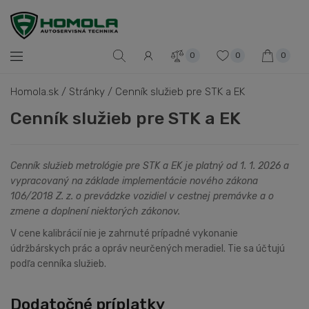
0
0
0
Homola.sk
/
Stránky
/
Cenník služieb pre STK a EK
Cenník služieb pre STK a EK
Cenník služieb metrológie pre STK a EK je platný od 1. 1. 2026 a
vypracovaný na základe implementácie nového zákona
106/2018 Z. z. o prevádzke vozidiel v cestnej premávke a o
zmene a doplnení niektorých zákonov.
V cene kalibrácií nie je zahrnuté prípadné vykonanie
údržbárskych prác a opráv neurčených meradiel. Tie sa účtujú
podľa cenníka služieb.
Dodatočné príplatky