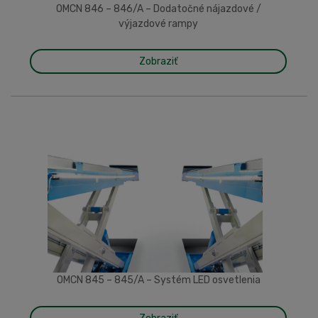
OMCN 846 – 846/A – Dodatočné nájazdové /
výjazdové rampy
Zobraziť
OMCN 845 – 845/A – Systém LED osvetlenia