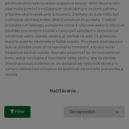
plnohodnotnú rezervu alebo dojazdové koleso. Veľmi šikovne vám
však môže pomôcť v nečakaných situáciách pre osobné potreby,
prípadne ak prevádzkujete autoservis. Zdviháky do auta môžu byť
nožnicové zdviháky krátke, dlhé či piestové do podlahy. V našom
produktovom katalógu ponúkame rôzne 4-stĺpcové alebo 2-stĺpcové
zdviháky pre osobné vozidlá v rozličných záťažiach v závislosti od
hmotnosti vášho vozidla. Ideálny je zdvihák na auto 2 t, pomocou
ktorého poľahky zdvihnete aj ťažšie vozidlo. Pri výbere zdviháka pod
auto je dôležité pozerať na maximálnu hmotnosť, a to aby hever
bezpečne zdvihol vozidlo. Rovnakú pozornosť by ste mali venovať
tomu, aká je minimálna a maximálna výška zdvihu, aby sa zdvihák
zmestil pod auto a zdvihol ho do dostatočnej výšky potrebnej pre
výmenu kolesa bez ohrozenia bezpečnosti servisného pracovníka a
vozidla.
Načítávanie...
Filter