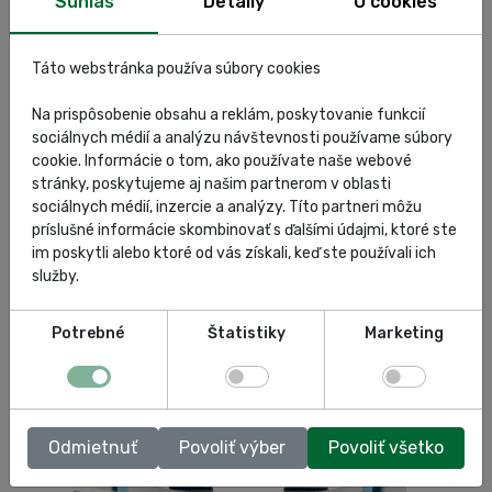
Súhlas
Detaily
O cookies
Táto webstránka používa súbory cookies
Na prispôsobenie obsahu a reklám, poskytovanie funkcií
sociálnych médií a analýzu návštevnosti používame súbory
cookie. Informácie o tom, ako používate naše webové
stránky, poskytujeme aj našim partnerom v oblasti
sociálnych médií, inzercie a analýzy. Títo partneri môžu
príslušné informácie skombinovať s ďalšími údajmi, ktoré ste
OMCN 454 – 454/A – Dodatočné nájazdové /
im poskytli alebo ktoré od vás získali, keď ste používali ich
výjazdové rampy
služby.
Zobraziť
Potrebné
Štatistiky
Marketing
Odmietnuť
Povoliť výber
Povoliť všetko