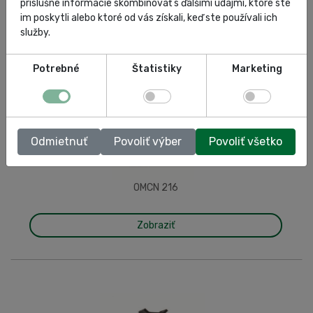
príslušné informácie skombinovať s ďalšími údajmi, ktoré ste
im poskytli alebo ktoré od vás získali, keď ste používali ich
služby.
Potrebné
Štatistiky
Marketing
Odmietnuť
Povoliť výber
Povoliť všetko
OMCN 216
Zobraziť