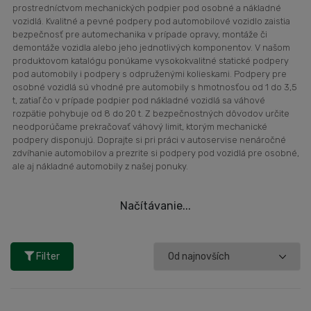
prostredníctvom mechanických podpier pod osobné a nákladné
vozidlá. Kvalitné a pevné podpery pod automobilové vozidlo zaistia
bezpečnosť pre automechanika v prípade opravy, montáže či
demontáže vozidla alebo jeho jednotlivých komponentov. V našom
produktovom katalógu ponúkame vysokokvalitné statické podpery
pod automobily i podpery s odpruženými kolieskami. Podpery pre
osobné vozidlá sú vhodné pre automobily s hmotnosťou od 1 do 3,5
t, zatiaľ čo v prípade podpier pod nákladné vozidlá sa váhové
rozpätie pohybuje od 8 do 20 t. Z bezpečnostných dôvodov určite
neodporúčame prekračovať váhový limit, ktorým mechanické
podpery disponujú. Doprajte si pri práci v autoservise nenáročné
zdvíhanie automobilov a prezrite si podpery pod vozidlá pre osobné,
ale aj nákladné automobily z našej ponuky.
Načítávanie...
Filter