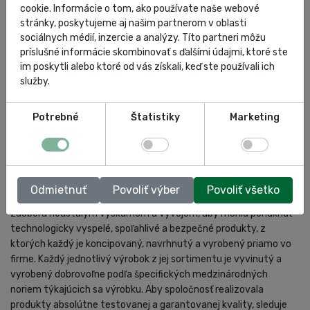
cookie. Informácie o tom, ako používate naše webové
DOKUMENTY
stránky, poskytujeme aj našim partnerom v oblasti
sociálnych médií, inzercie a analýzy. Títo partneri môžu
príslušné informácie skombinovať s ďalšími údajmi, ktoré ste
im poskytli alebo ktoré od vás získali, keď ste používali ich
služby.
OMCN
Potrebné
Štatistiky
Marketing
Vďaka neustálemu a pokračujúcemu rastu sa dnes firma OMCN
predstavuje zákazníkom ako vedúca spoločnosť v oblasti
garážovej techniky, výroby zdvíhacích zariadení pre automobily
Odmietnuť
Povoliť výber
Povoliť všetko
a dielenského vybavenia na medzinárodnej úrovni. OMCN sa
zaoberá neustálym výskumom a vývojom, aby mohla ponúknuť
technologicky vyspelé, spoľahlivé a bezpečné produkty, z
ktorých každý je koncipovaný, navrhnutý a vyrobený priamo vo
firme. Každý jednotlivý výrobok z jej sortimentu je vyvinutý a
vyrobený dobrovoľne podľa špecifických medzinárodných
noriem týkajúcich sa výrobku. Aby spoločnosť realizovala
produkty absolútne testovanej a garantovanej kvality, sleduje