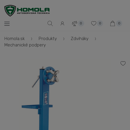
0
0
0
Homola.sk
Produkty
Zdviháky
Mechanické podpery