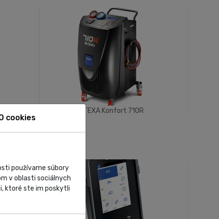
CH
TEXA Konfort 710R
O cookies
nosti používame súbory
m v oblasti sociálnych
, ktoré ste im poskytli