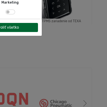
Marketing
R OFF
TPS2 - TPMS zariadenie od TEXA
oliť všetko