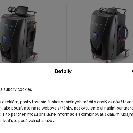
EXA Konfort 720 TOUCH
TEXA Konfort 712 TOU
Detaily
a súbory cookies
 a reklám, poskytovanie funkcií sociálnych médií a analýzu návštev
m, ako používate naše webové stránky, poskytujeme aj našim partnero
y. Títo partneri môžu príslušné informácie skombinovať s ďalšími údajmi
i, keď ste používali ich služby.