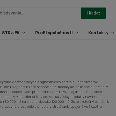
STK a EK
Profil spoločnosti
Kontakty
vo výrobe viacznačkových diagnostických nástrojov, analyzátorov
 diaľkovú diagnostiku pre osobné autá, motocykle, nákladné automobily,
omná na celom svete prostredníctvom rozsiahlej distribučnej siete.
 centrále v Monastier di Treviso, kde sú všetky produkty navrhnuté,
ch 30 000 m2 na ploche viac ako 100 000 m2. Je to skutočný pamätník
é pracovné prostredie a priestory stretávania spojené vo filozofii a