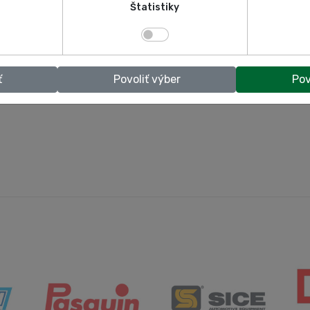
Štatistiky
 Konfort 707 TOUCH / 707
TEXA Konfort 705R / 705
TOUCH OFF ROAD
ROAD
ť
Povoliť výber
Pov