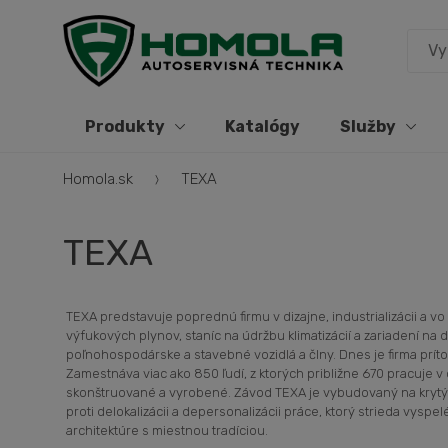
Produkty
Katalógy
Služby
Homola.sk
TEXA
TEXA
TEXA predstavuje poprednú firmu v dizajne, industrializácii a 
výfukových plynov, staníc na údržbu klimatizácií a zariadení na
poľnohospodárske a stavebné vozidlá a člny. Dnes je firma prít
Zamestnáva viac ako 850 ľudí, z ktorých približne 670 pracuje v
skonštruované a vyrobené. Závod TEXA je vybudovaný na krytý
proti delokalizácii a depersonalizácii práce, ktorý strieda vyspel
architektúre s miestnou tradíciou.