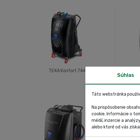
TEXA Konfort 744
T
Súhlas
Táto webstránka použív
Na prispôsobenie obsahu
cookie. Informácie o to
médií, inzercie a analýz
alebo ktoré od vás získal