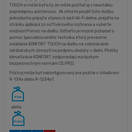
TOUCH si môže byť istý, že môže počítať aj s neustálou
popredajnou asistenciou. Ak chcete použiť túto službu,
jednoducho pripojte stanicu k sieti Wi-Fi dielne, prejdite na
stránku aplikácií zo softvérového rozhrania a vyberte
možnosť Pomoc na diaľku. Odtiaľto je možné požiadať o
pomoc špecializovaného technika, ktorý prevezme
ovládanie KONFORT TOUCH na diaľku na vykonávanie
údržbárskych činností na podporu obsluhy v dielni. Plničky
klimatizácie KONFORT zodpovedajú európskym
bezpečnostným normám CE/PED.
Prístroj môže byť nakonfigurovaný pre požitie s chladivom
R-134a alebo R-1234yf.
alebo