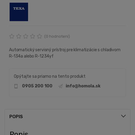
(
0
hodnotení)
Automatický servisný prístroj pre klimatizácie s chladivom
R-134a alebo R-1234yf
Opýtajte sa priamo na tento produkt
0905 200 100
info@homola.sk
POPIS
Popis