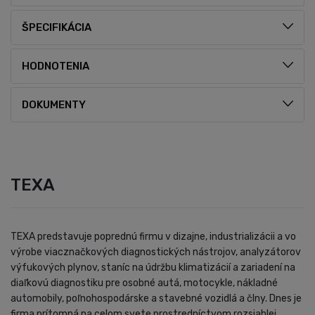
ŠPECIFIKÁCIA
HODNOTENIA
DOKUMENTY
TEXA
TEXA predstavuje poprednú firmu v dizajne, industrializácii a vo
výrobe viacznačkových diagnostických nástrojov, analyzátorov
výfukových plynov, staníc na údržbu klimatizácií a zariadení na
diaľkovú diagnostiku pre osobné autá, motocykle, nákladné
automobily, poľnohospodárske a stavebné vozidlá a člny. Dnes je
firma prítomná na celom svete prostredníctvom rozsiahlej