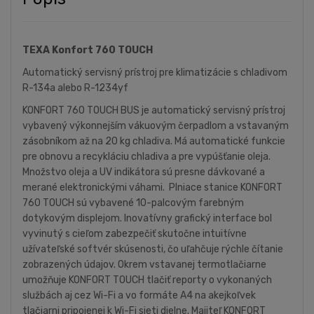
TEXA Konfort 760 TOUCH
Automatický servisný prístroj pre klimatizácie s chladivom
R-134a alebo R-1234yf
KONFORT 760 TOUCH BUS je automatický servisný prístroj
vybavený výkonnejším vákuovým čerpadlom a vstavaným
zásobníkom až na 20 kg chladiva. Má automatické funkcie
pre obnovu a recykláciu chladiva a pre vypúšťanie oleja.
Množstvo oleja a UV indikátora sú presne dávkované a
merané elektronickými váhami. Plniace stanice KONFORT
760 TOUCH sú vybavené 10-palcovým farebným
dotykovým displejom. Inovatívny grafický interface bol
vyvinutý s cieľom zabezpečiť skutočne intuitívne
užívateľské softvér skúsenosti, čo uľahčuje rýchle čítanie
zobrazených údajov. Okrem vstavanej termotlačiarne
umožňuje KONFORT TOUCH tlačiť reporty o vykonaných
službách aj cez Wi-Fi a vo formáte A4 na akejkoľvek
tlačiarni pripojenej k Wi-Fi sieti dielne. Majiteľ KONFORT