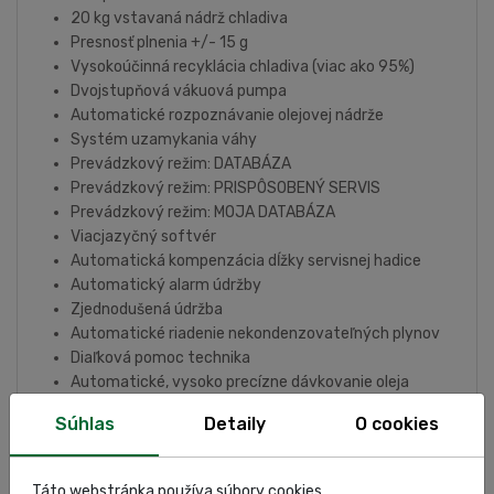
20 kg vstavaná nádrž chladiva
Presnosť plnenia +/- 15 g
Vysokoúčinná recyklácia chladiva (viac ako 95%)
Dvojstupňová vákuová pumpa
Automatické rozpoznávanie olejovej nádrže
Systém uzamykania váhy
Prevádzkový režim: DATABÁZA
Prevádzkový režim: PRISPÔSOBENÝ SERVIS
Prevádzkový režim: MOJA DATABÁZA
Viacjazyčný softvér
Automatická kompenzácia dĺžky servisnej hadice
Automatický alarm údržby
Zjednodušená údržba
Automatické riadenie nekondenzovateľných plynov
Diaľková pomoc technika
Automatické, vysoko precízne dávkovanie oleja
Automatické aktualizácie
Súhlas
Detaily
O cookies
Kompletné technické špecifikácie pre všetky modely
TEXA:
PDF
Táto webstránka používa súbory cookies