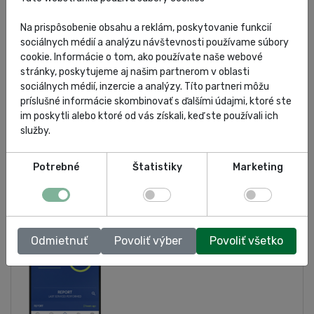
Na prispôsobenie obsahu a reklám, poskytovanie funkcií
VOLITEĽNÁ VÝBAVA:
sociálnych médií a analýzu návštevnosti používame súbory
Súprava na identifikáciu chladiva
cookie. Informácie o tom, ako používate naše webové
Termotlačiareň
stránky, poskytujeme aj našim partnerom v oblasti
Preplachovacia súprava
sociálnych médií, inzercie a analýzy. Títo partneri môžu
Súprava na kontrolu účinnosti A/C systém
príslušné informácie skombinovať s ďalšími údajmi, ktoré ste
Súprava na detekciu netesností s formovacím plynom
im poskytli alebo ktoré od vás získali, keď ste používali ich
služby.
Potrebné
Štatistiky
Marketing
Odmietnuť
Povoliť výber
Povoliť všetko