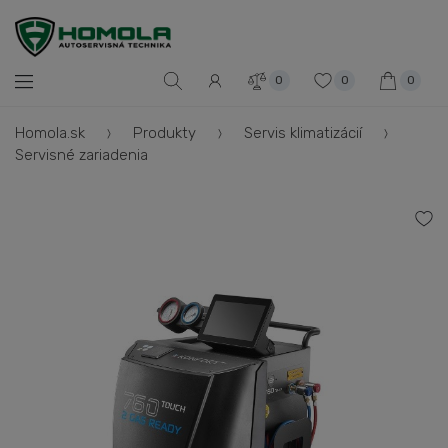
0
0
0
Homola.sk
Produkty
Servis klimatizácií
Servisné zariadenia