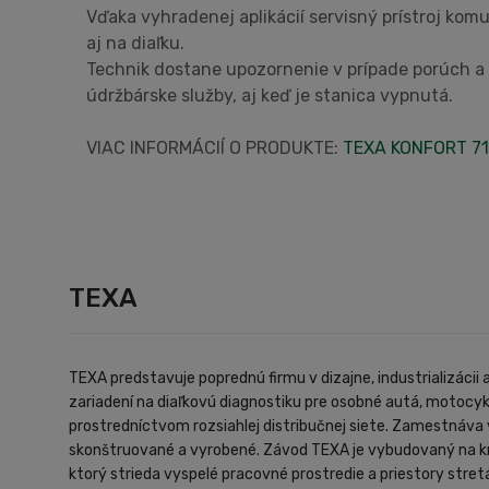
Vďaka vyhradenej aplikácií servisný prístroj kom
aj na diaľku.
Technik dostane upozornenie v prípade porúch a
údržbárske služby, aj keď je stanica vypnutá.
VIAC INFORMÁCIÍ O PRODUKTE:
TEXA KONFORT 7
TEXA
TEXA predstavuje poprednú firmu v dizajne, industrializáci
zariadení na diaľkovú diagnostiku pre osobné autá, motocyk
prostredníctvom rozsiahlej distribučnej siete. Zamestnáva v
skonštruované a vyrobené. Závod TEXA je vybudovaný na kry
ktorý strieda vyspelé pracovné prostredie a priestory stretá