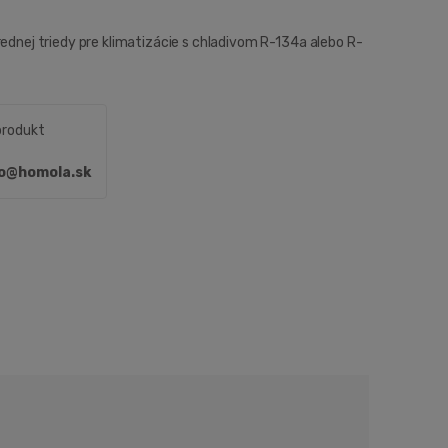
rednej triedy pre klimatizácie s chladivom R-134a alebo R-
produkt
fo@homola.sk