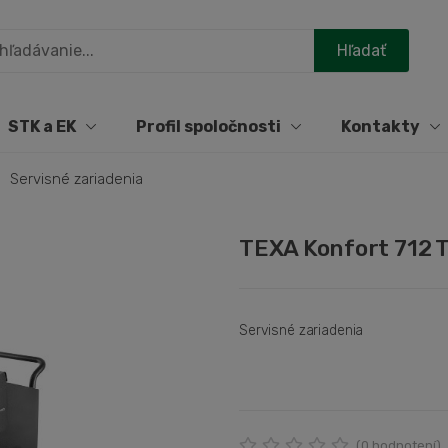
STK a EK
Profil spoločnosti
Kontakty
Servisné zariadenia
TEXA Konfort 712
Servisné zariadenia
(
0
hodnotení)