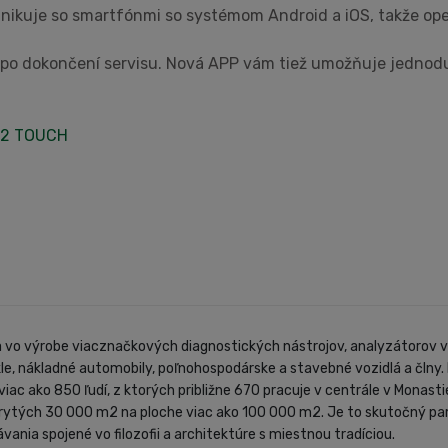
unikuje so smartfónmi so systémom Android a iOS, takže ope
 po dokončení servisu. Nová APP vám tiež umožňuje jednod
12 TOUCH
i a vo výrobe viacznačkových diagnostických nástrojov, analyzátorov v
le, nákladné automobily, poľnohospodárske a stavebné vozidlá a člny.
iac ako 850 ľudí, z ktorých približne 670 pracuje v centrále v Monasti
tých 30 000 m2 na ploche viac ako 100 000 m2. Je to skutočný pamätn
vania spojené vo filozofii a architektúre s miestnou tradíciou.