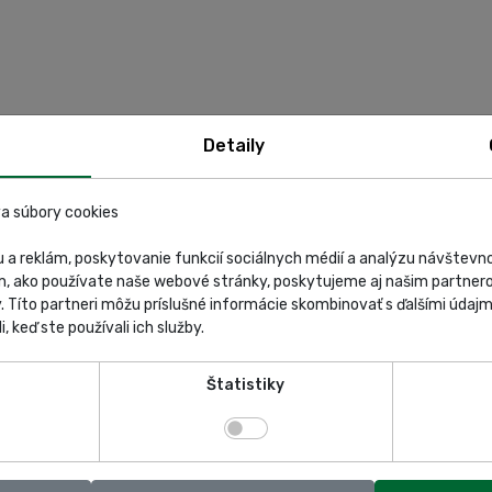
Detaily
a súbory cookies
 a reklám, poskytovanie funkcií sociálnych médií a analýzu návštev
m, ako používate naše webové stránky, poskytujeme aj našim partnero
y. Títo partneri môžu príslušné informácie skombinovať s ďalšími údajmi
i, keď ste používali ich služby.
Štatistiky
dely TEXA:
PDF