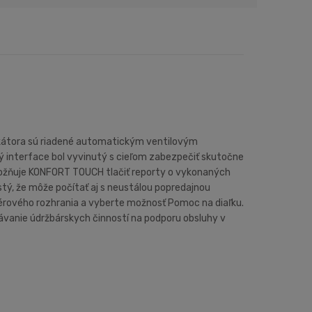
dikátora sú riadené automatickým ventilovým
interface bol vyvinutý s cieľom zabezpečiť skutočne
umožňuje KONFORT TOUCH tlačiť reporty o vykonaných
istý, že môže počítať aj s neustálou popredajnou
ftvérového rozhrania a vyberte možnosť Pomoc na diaľku.
vanie údržbárskych činností na podporu obsluhy v