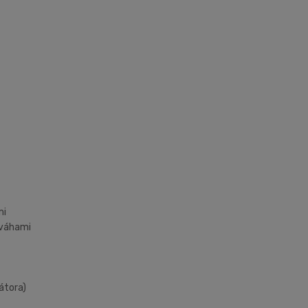
mi
 váhami
átora)