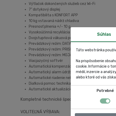
Výtlačok dokončených služieb cez Wi-Fi
7" dotykový displej
Kompatibilita s KONFORT APP
10 kg vstavaná nádrž chladiva
Presnosť plnenia +/- 10 g
Vysokoúčinná recyklácia chladiva (viac ako 95%)
Súhlas
Dvojstupňová vákuová pumpa 100 l/min
Prevádzkový režim: DATABÁZA
Prevádzkový režim: PRISPÔSOBENÝ SERVIS
Táto webstránka použív
Prevádzkový režim: MOJA DATABÁZA
Viacjazyčný softvér
Na prispôsobenie obsahu
cookie. Informácie o to
Automatická kompenzácia dĺžky servisnej hadice
médií, inzercie a analýz
Automatický alarm údržby
alebo ktoré od vás získal
Automatické riadenie nekondenzovateľných plynov
Diaľková pomoc technika
Automatické aktualizácie
Potrebné
Kompletné technické špecifikácie pre všetky mo
VOLITEĽNÁ VÝBAVA: