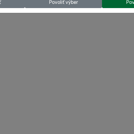
ť
Povoliť výber
Pov