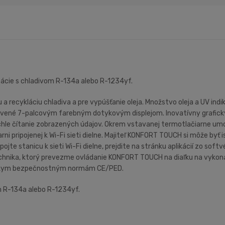
izácie s chladivom R-134a alebo R-1234yf.
recykláciu chladiva a pre vypúšťanie oleja. Množstvo oleja a UV in
né 7-palcovým farebným dotykovým displejom. Inovatívny grafický 
 rýchle čítanie zobrazených údajov. Okrem vstavanej termotlačiarne 
rni pripojenej k Wi-Fi sieti dielne. Majiteľ KONFORT TOUCH si môže byť 
pojte stanicu k sieti Wi-Fi dielne, prejdite na stránku aplikácií zo so
chnika, ktorý prevezme ovládanie KONFORT TOUCH na diaľku na vykoná
ópskym bezpečnostným normám CE/PED.
om R-134a alebo R-1234yf.