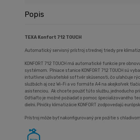
Popis
TEXA Konfort 712 TOUCH
Automatický servisný prístroj strednej triedy pre klimat
KONFORT 712 TOUCH má automatické funkcie pre obnovu a 
systémom. Plniace stanice KONFORT 712 TOUCH sú vybave
intuitívne užívateľské softvér skúsenosti, čo uľahčuje
službách aj cez Wi-Fi a vo formáte A4 na akejkoľvek tlačia
asistenciou. Ak chcete použiť túto službu, jednoducho pri
Odtiaľto je možné požiadať o pomoc špecializovaného te
dielni. Plničky klimatizácie KONFORT zodpovedajú eur
Prístroj môže byť nakonfigurovaný pre požitie s chladiv