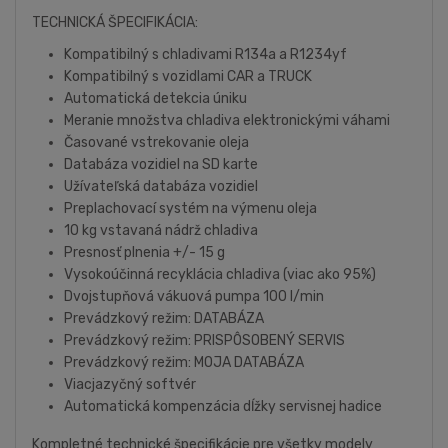
TECHNICKÁ ŠPECIFIKÁCIA:
Kompatibilný s chladivami R134a a R1234yf
Kompatibilný s vozidlami CAR a TRUCK
Automatická detekcia úniku
Meranie množstva chladiva elektronickými váhami
Časované vstrekovanie oleja
Databáza vozidiel na SD karte
Užívateľská databáza vozidiel
Preplachovací systém na výmenu oleja
10 kg vstavaná nádrž chladiva
Presnosť plnenia +/- 15 g
Vysokoúčinná recyklácia chladiva (viac ako 95%)
Dvojstupňová vákuová pumpa 100 l/min
Prevádzkový režim: DATABÁZA
Prevádzkový režim: PRISPÔSOBENÝ SERVIS
Prevádzkový režim: MOJA DATABÁZA
Viacjazyčný softvér
Automatická kompenzácia dĺžky servisnej hadice
Kompletné technické špecifikácie pre všetky modely