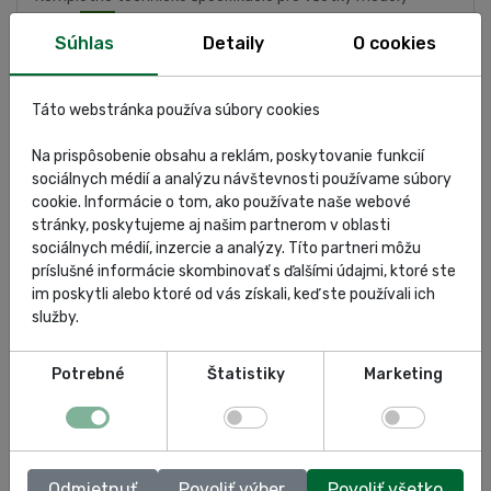
TEXA:
PDF
Súhlas
Detaily
O cookies
VOLITEĽNÁ VÝBAVA:
Termo-tlačiareň
Táto webstránka používa súbory cookies
Preplachovacia súprava
VIAC INFORMÁCIÍ O PRODUKTE:
TEXA CONFORT 710R
Na prispôsobenie obsahu a reklám, poskytovanie funkcií
sociálnych médií a analýzu návštevnosti používame súbory
cookie. Informácie o tom, ako používate naše webové
stránky, poskytujeme aj našim partnerom v oblasti
sociálnych médií, inzercie a analýzy. Títo partneri môžu
ŠPECIFIKÁCIA
príslušné informácie skombinovať s ďalšími údajmi, ktoré ste
im poskytli alebo ktoré od vás získali, keď ste používali ich
služby.
HODNOTENIA
Potrebné
Štatistiky
Marketing
DOKUMENTY
Odmietnuť
Povoliť výber
Povoliť všetko