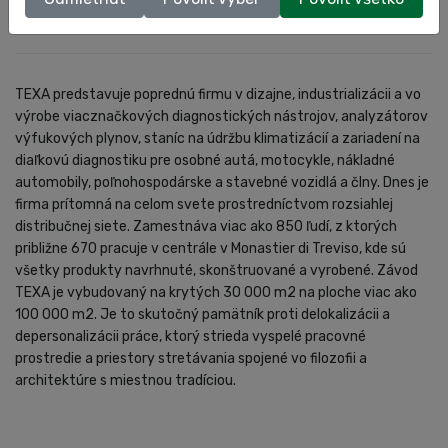
TEXA
TEXA predstavuje poprednú firmu v dizajne, industrializácii a vo
výrobe viacznačkových diagnostických nástrojov, analyzátorov
výfukových plynov, staníc na údržbu klimatizácií a zariadení na
diaľkovú diagnostiku pre osobné autá, motocykle, nákladné
automobily, poľnohospodárske a stavebné vozidlá a člny. Dnes je
firma prítomná na celom svete prostredníctvom rozsiahlej
distribučnej siete. Zamestnáva viac ako 850 ľudí, z ktorých
približne 670 pracuje v centrále v Monastier di Treviso, kde sú
všetky produkty navrhnuté, skonštruované a vyrobené. Závod
TEXA je vybudovaný na krytých 30 000 m2 na ploche viac ako
100 000 m2. Je to skutočný pamätník proti delokalizácii a
depersonalizácii práce, ktorý strieda vyspelé pracovné
prostredie a priestory stretávania spojené vo filozofii a
architektúre s miestnou tradíciou.