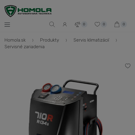
0
0
0
Homola.sk
Produkty
Servis klimatizácií
Servisné zariadenia