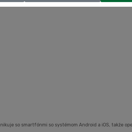
unikuje so smartfónmi so systémom Android a iOS, takže ope