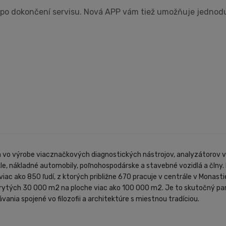
 po dokončení servisu. Nová APP vám tiež umožňuje jednod
i a vo výrobe viacznačkových diagnostických nástrojov, analyzátorov v
le, nákladné automobily, poľnohospodárske a stavebné vozidlá a člny.
iac ako 850 ľudí, z ktorých približne 670 pracuje v centrále v Monasti
tých 30 000 m2 na ploche viac ako 100 000 m2. Je to skutočný pamätn
vania spojené vo filozofii a architektúre s miestnou tradíciou.