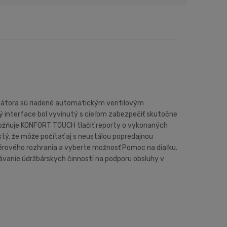
dikátora sú riadené automatickým ventilovým
interface bol vyvinutý s cieľom zabezpečiť skutočne
umožňuje KONFORT TOUCH tlačiť reporty o vykonaných
istý, že môže počítať aj s neustálou popredajnou
ftvérového rozhrania a vyberte možnosť Pomoc na diaľku.
vanie údržbárskych činností na podporu obsluhy v