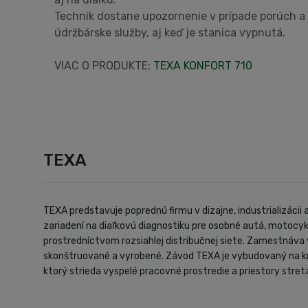
Technik dostane upozornenie v prípade porúch a
údržbárske služby, aj keď je stanica vypnutá.
VIAC O PRODUKTE:
TEXA KONFORT 710
TEXA
TEXA predstavuje poprednú firmu v dizajne, industrializáci
zariadení na diaľkovú diagnostiku pre osobné autá, motocyk
prostredníctvom rozsiahlej distribučnej siete. Zamestnáva v
skonštruované a vyrobené. Závod TEXA je vybudovaný na kry
ktorý strieda vyspelé pracovné prostredie a priestory stretá