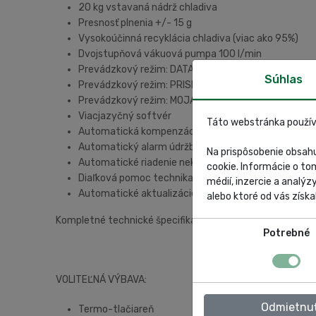
20 kg vstavaná nádrž chladiva
Presnosť plnenia +/- 15 g
Vysokoúčinná recyklácia chladiva (viac ako 95%)
Dvojstupňová vákuová pumpa 100 l/min
Prevádzkový režim: DATABÁZA
Súhlas
Prevádzkový režim: PRISPÔSOBENÝ SERVIS
Prevádzkový režim: MOJA DATABÁZA
Viacjazyčný softvér
Táto webstránka použív
Automatická kompenzácia dĺžky servisnej hadice
Automatický alarm údržby
Na prispôsobenie obsahu
Automatické riadenie nekondenzovateľných plynov
cookie. Informácie o to
Diaľková pomoc technika
médií, inzercie a analýz
Automatické aktualizácie
alebo ktoré od vás získal
Kompletné technické špecifikácie pre všetky modely TE
Potrebné
VOLITEĽNÁ VÝBAVA:
Odmietnu
Termo-tlačiareň