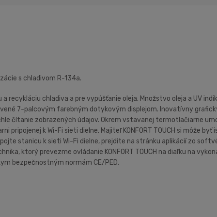
izácie s chladivom R-134a.
recykláciu chladiva a pre vypúšťanie oleja. Množstvo oleja a UV in
né 7-palcovým farebným dotykovým displejom. Inovatívny grafický 
 rýchle čítanie zobrazených údajov. Okrem vstavanej termotlačiarne 
rni pripojenej k Wi-Fi sieti dielne. Majiteľ KONFORT TOUCH si môže byť 
pojte stanicu k sieti Wi-Fi dielne, prejdite na stránku aplikácií zo so
chnika, ktorý prevezme ovládanie KONFORT TOUCH na diaľku na vykoná
ópskym bezpečnostným normám CE/PED.