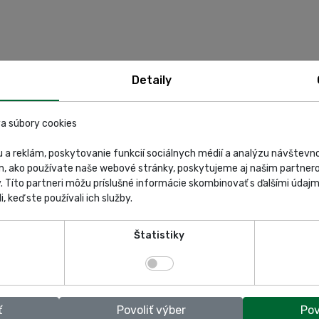
Detaily
a súbory cookies
 a reklám, poskytovanie funkcií sociálnych médií a analýzu návštev
m, ako používate naše webové stránky, poskytujeme aj našim partnero
y. Títo partneri môžu príslušné informácie skombinovať s ďalšími údajmi
i, keď ste používali ich služby.
XA:
PDF
Štatistiky
ť
Povoliť výber
Pov