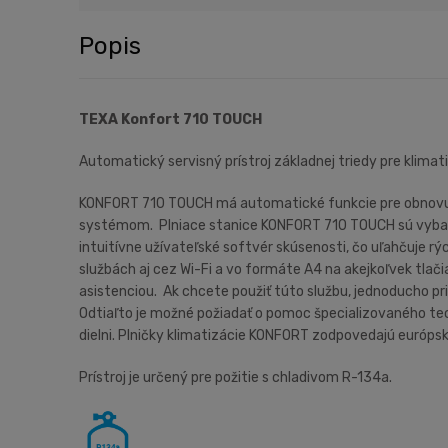
Popis
TEXA Konfort 710 TOUCH
Automatický servisný prístroj základnej triedy pre klimat
KONFORT 710 TOUCH má automatické funkcie pre obnovu a 
systémom. Plniace stanice KONFORT 710 TOUCH sú vybave
intuitívne užívateľské softvér skúsenosti, čo uľahčuje
službách aj cez Wi-Fi a vo formáte A4 na akejkoľvek tlačia
asistenciou. Ak chcete použiť túto službu, jednoducho pri
Odtiaľto je možné požiadať o pomoc špecializovaného te
dielni. Plničky klimatizácie KONFORT zodpovedajú eur
Prístroj je určený pre požitie s chladivom R-134a.