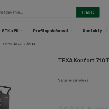
STK a EK
Profil spoločnosti
Kontakty
Servisné zariadenia
TEXA Konfort 710
Servisné zariadenia
(
0
hodnotení)