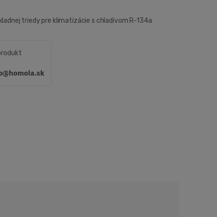
kladnej triedy pre klimatizácie s chladivom R-134a
produkt
fo@homola.sk