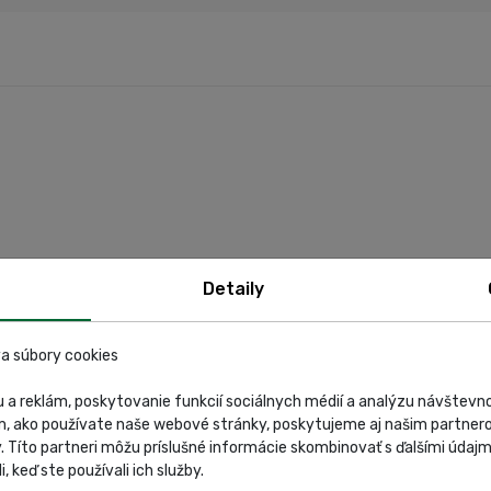
Detaily
a súbory cookies
 a reklám, poskytovanie funkcií sociálnych médií a analýzu návštev
m, ako používate naše webové stránky, poskytujeme aj našim partnero
y. Títo partneri môžu príslušné informácie skombinovať s ďalšími údajmi
i, keď ste používali ich služby.