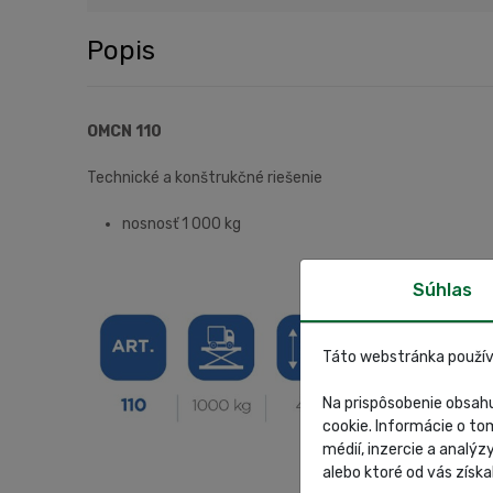
Popis
OMCN 110
Technické a konštrukčné riešenie
nosnosť 1 000 kg
Súhlas
Táto webstránka použív
Na prispôsobenie obsahu
cookie. Informácie o to
médií, inzercie a analýz
alebo ktoré od vás získal