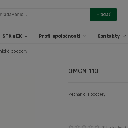
STK a EK
Profil spoločnosti
Kontakty
nické podpery
OMCN 110
Mechanické podpery
(
0
hodnotení)