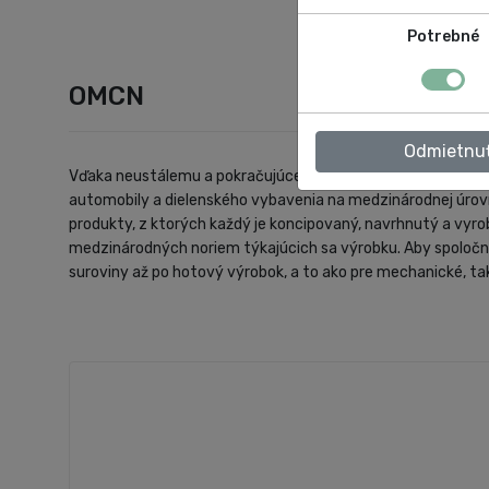
Potrebné
OMCN
Odmietnu
Vďaka neustálemu a pokračujúcemu rastu sa dnes firma OMCN
automobily a dielenského vybavenia na medzinárodnej úro
produkty, z ktorých každý je koncipovaný, navrhnutý a vyro
medzinárodných noriem týkajúcich sa výrobku. Aby spoločnos
suroviny až po hotový výrobok, a to ako pre mechanické, tak 