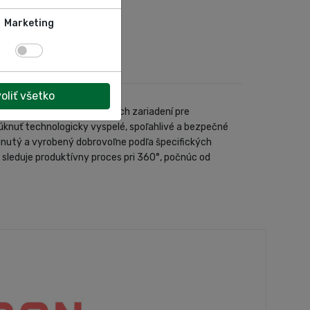
Marketing
oliť všetko
techniky, výroby zdvíhacích zariadení pre
nuť technologicky vyspelé, spoľahlivé a bezpečné
vinutý a vyrobený dobrovoľne podľa špecifických
sleduje produktívny proces pri 360°, počnúc od