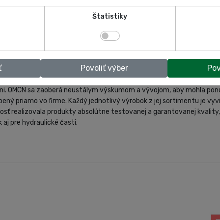
Štatistiky
ť
Povoliť výber
Pov
 predstavuje zákazníkom ako vedúca spoločnosť v oblasti garážovej 
vni. OMCN sa zaoberá neustálym výskumom a vývojom, aby mohla ponúk
bený priamo vo firme. Každý jednotlivý výrobok z jej sortimentu je vy
ť realizovala produkty absolútne testovanej a garantovanej kvality, 
aj pre hydraulické časti.