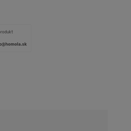
produkt
fo@homola.sk