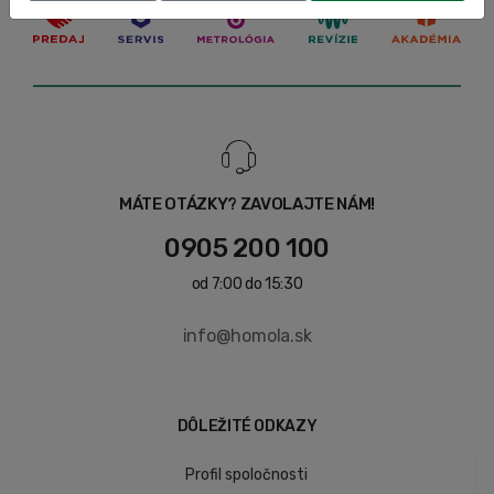
MÁTE OTÁZKY? ZAVOLAJTE NÁM!
0905 200 100
od 7:00 do 15:30
info@homola.sk
DÔLEŽITÉ ODKAZY
Profil spoločnosti