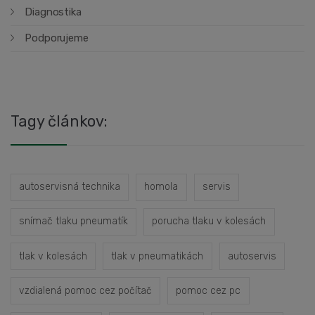
Diagnostika
Podporujeme
Tagy článkov:
autoservisná technika
homola
servis
snímač tlaku pneumatík
porucha tlaku v kolesách
tlak v kolesách
tlak v pneumatikách
autoservis
vzdialená pomoc cez počítač
pomoc cez pc