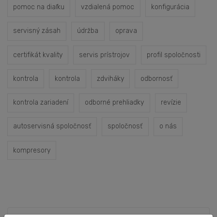
pomoc na diaľku
vzdialená pomoc
konfigurácia
servisný zásah
údržba
oprava
certifikát kvality
servis prístrojov
profil spoločnosti
kontrola
kontrola
zdviháky
odbornosť
kontrola zariadení
odborné prehliadky
revízie
autoservisná spoločnosť
spoločnosť
o nás
kompresory