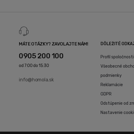
MÁTE OTÁZKY? ZAVOLAJTE NÁM!
DÔLEŽITÉ ODKA
0905 200 100
Profil spoločnosti
od 7:00 do 15:30
Všeobecné obch
podmienky
info@homola.sk
Reklamácie
GDPR
Odstúpenie od z
Nastavenie cook