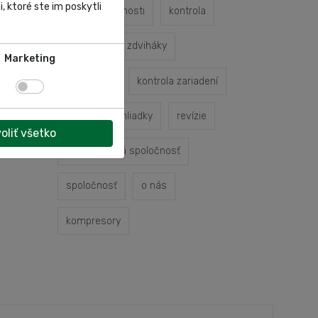
, ktoré ste im poskytli
profil spoločnosti
kontrola
kontrola
zdviháky
Marketing
odbornosť
kontrola zariadení
odborné prehliadky
revízie
oliť všetko
autoservisná spoločnosť
spoločnosť
o nás
kompresory