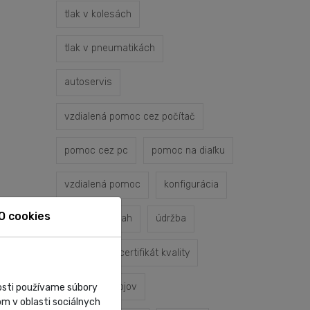
tlak v kolesách
tlak v pneumatikách
autoservis
vzdialená pomoc cez počítač
pomoc cez pc
pomoc na diaľku
vzdialená pomoc
konfigurácia
O cookies
servisný zásah
údržba
oprava
certifikát kvality
servis prístrojov
nosti používame súbory
m v oblasti sociálnych