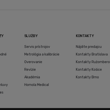
ZY
SLUŽBY
KONTAKTY
Servis prístrojov
Nájdite predajcu
odné
Metrológia a kalibrácie
Kontakty Bratislava
Overovanie
Kontakty Ružombero
Revízie
Kontakty Košice
Akadémia
Kontakty Brno
mluvy
Homola Medical
ies