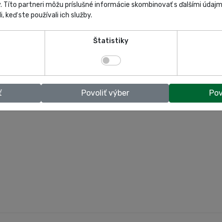
y. Títo partneri môžu príslušné informácie skombinovať s ďalšími údajmi
i, keď ste používali ich služby.
Štatistiky
ť
Povoliť výber
Pov