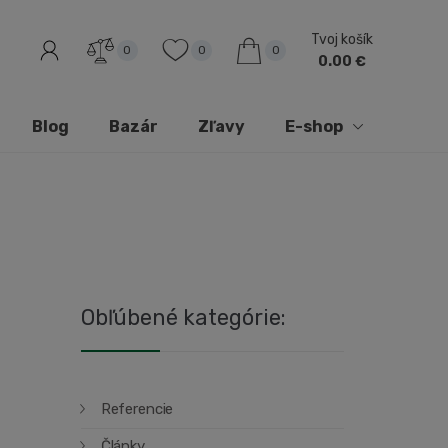
Tvoj košík
0
0
0
0.00 €
Blog
Bazár
Zľavy
E-shop
Obľúbené kategórie:
Referencie
Články