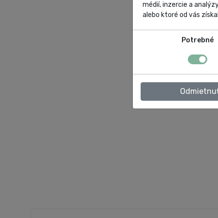
médií, inzercie a analýz
alebo ktoré od vás získal
Potrebné
Odmietnu