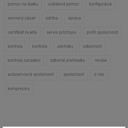
pomoc na diaľku
vzdialená pomoc
konfigurácia
servisný zásah
údržba
oprava
certifikát kvality
servis prístrojov
profil spoločnosti
kontrola
kontrola
zdviháky
odbornosť
kontrola zariadení
odborné prehliadky
revízie
autoservisná spoločnosť
spoločnosť
o nás
kompresory