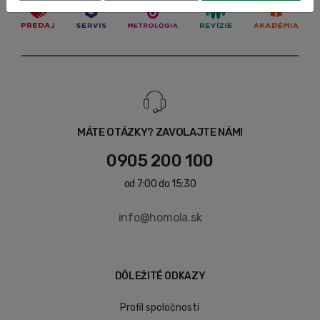
MÁTE OTÁZKY? ZAVOLAJTE NÁM!
0905 200 100
od 7:00 do 15:30
info@homola.sk
DÔLEŽITÉ ODKAZY
Profil spoločnosti