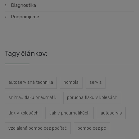
Diagnostika
Podporujeme
Tagy článkov:
autoservisná technika
homola
servis
snímač tlaku pneumatík
porucha tlaku v kolesách
tlak v kolesách
tlak v pneumatikách
autoservis
vzdialená pomoc cez počítač
pomoc cez pc