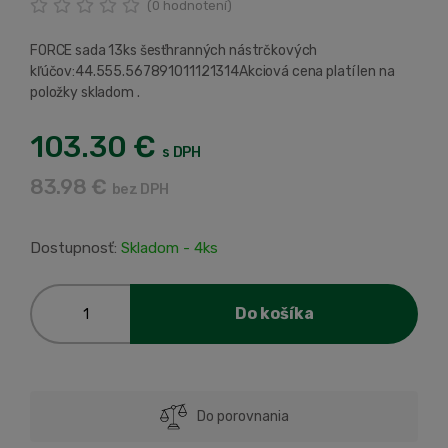
(
0
hodnotení)
FORCE sada 13ks šesťhranných nástrčkových
kľúčov:44.555.567891011121314Akciová cena platí len na
položky skladom .
103.30 €
s DPH
83.98 €
bez DPH
Dostupnosť:
Skladom - 4ks
Do košíka
Do porovnania