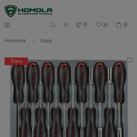
0
0
0
Homola.sk
Bazár
Zľava