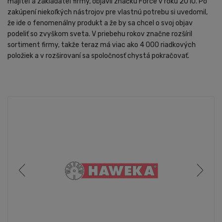
majiteľ a zakladateľ firmy, objavil značku Force v roku 2010. Po
zakúpení niekoľkých nástrojov pre vlastnú potrebu si uvedomil,
že ide o fenomenálny produkt a že by sa chcel o svoj objav
podeliť so zvyškom sveta. V priebehu rokov značne rozšíril
sortiment firmy, takže teraz má viac ako 4 000 riadkových
položiek a v rozširovaní sa spoločnosť chystá pokračovať.