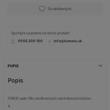
Do obľúbených
Opýtajte sa priamo na tento produkt
0905 200 100
info@homola.sk
POPIS
Popis
FORCE sada 13ks šesťhranných nástrčkových kľúčov:
4