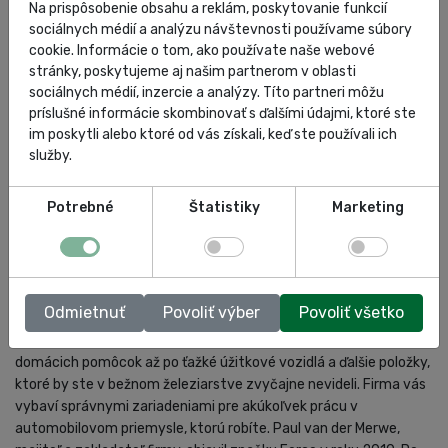
Na prispôsobenie obsahu a reklám, poskytovanie funkcií
sociálnych médií a analýzu návštevnosti používame súbory
cookie. Informácie o tom, ako používate naše webové
ŠPECIFIKÁCIA
stránky, poskytujeme aj našim partnerom v oblasti
sociálnych médií, inzercie a analýzy. Títo partneri môžu
HODNOTENIA
príslušné informácie skombinovať s ďalšími údajmi, ktoré ste
im poskytli alebo ktoré od vás získali, keď ste používali ich
služby.
Potrebné
Štatistiky
Marketing
Force Professional Tools
Force Professional Tools sa špecializuje na širokú škálu rôznych
Odmietnuť
Povoliť výber
Povoliť všetko
nástrojov, ktoré využijete vo svojej dielni, v pneuservise alebo
doma. Ponúka prístroje pre každý typ priemyslu, od bežných
domácich pomôcok až po ťažké úžitkové vozidlá a ďalšie položky,
ktoré by ste v bežnom železiarstve zvyčajne nevideli. Firma vás
vybaví správnymi zariadeniami pre akúkoľvek prácu v
automobilovom priemysle, ktorú robíte. Paul van der Merwe,