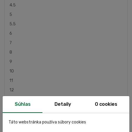
4.5
5
5.5
6
7
8
9
10
11
12
13
Súhlas
Detaily
O cookies
14
Táto webstránka používa súbory cookies
Akciová cena platí len na položky skladom .