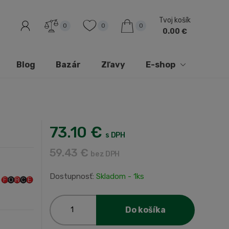
Tvoj košík
0
0
0
0.00 €
Blog
Bazár
Zľavy
E-shop
73.10 €
s DPH
59.43 €
bez DPH
Dostupnosť:
Skladom - 1ks
Do košíka