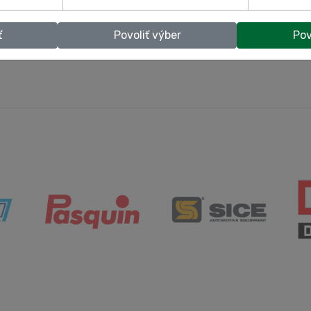
právnymi zariadeniami pre akúkoľvek prácu v automobilovom priemysle
vil značku Force v roku 2010. Po zakúpení niekoľkých nástrojov pre vlas
ť
Povoliť výber
Pov
a chcel o svoj objav podeliť so zvyškom sveta. V priebehu rokov značn
kových položiek a v rozširovaní sa spoločnosť chystá pokračovať.