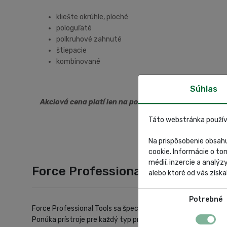
kliešte okrúhle, ploché
pologuľaté
polkruhové zahnuté
štiepacie
kombinované
Súhlas
Akciová cena platí len na položky skladom .
Táto webstránka použív
Na prispôsobenie obsahu
cookie. Informácie o to
médií, inzercie a analýz
Force Professional Tools
alebo ktoré od vás získal
Potrebné
Force Professional Tools sa špecializuje na širokú škálu rôzn
Ponúka prístroje pre každý typ priemyslu, od bežných domáci