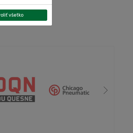
, ktorú
tnú
oliť všetko
e