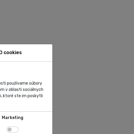
O cookies
nosti používame súbory
m v oblasti sociálnych
, ktoré ste im poskytli
Marketing
a.
te v