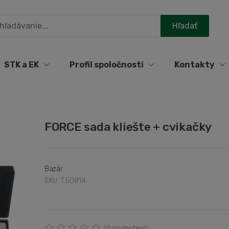
STK a EK
Profil spoločnosti
Kontakty
FORCE sada kliešte + cvikačky
Bazár
SKU: T50814
(
0
hodnotení)