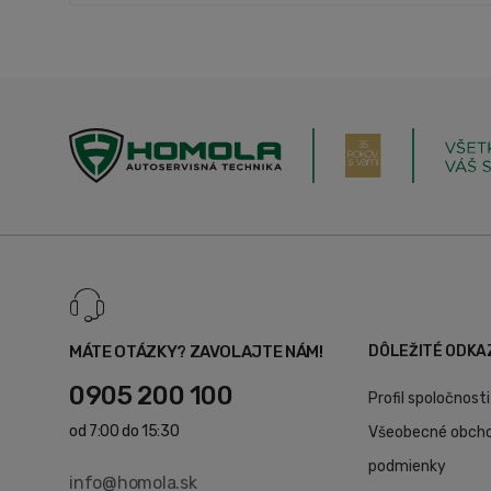
MÁTE OTÁZKY? ZAVOLAJTE NÁM!
DÔLEŽITÉ ODKA
0905 200 100
Profil spoločnosti
od 7:00 do 15:30
Všeobecné obch
podmienky
info@homola.sk