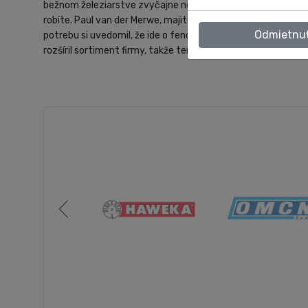
bežnom železiarstve zvyčajne nevideli. Firma vás vybaví s
robíte. Paul van der Merwe, majiteľ a zakladateľ firmy, obja
Odmietnu
potrebu si uvedomil, že ide o fenomenálny produkt a že by s
rozšíril sortiment firmy, takže teraz má viac ako 4 000 riad