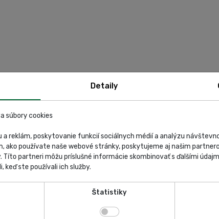
Detaily
a súbory cookies
 a reklám, poskytovanie funkcií sociálnych médií a analýzu návštev
m, ako používate naše webové stránky, poskytujeme aj našim partnero
y. Títo partneri môžu príslušné informácie skombinovať s ďalšími údajmi
i, keď ste používali ich služby.
Štatistiky
ych nástrojov, ktoré využijete vo svojej dielni, v pneuservise alebo dom
ch pomôcok až po ťažké úžitkové vozidlá a ďalšie položky, ktoré by s