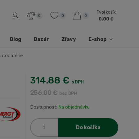
Tvoj košík
0
0
0
0.00 €
Blog
Bazár
Zľavy
E-shop
autobatérie
314.88 €
s DPH
256.00 €
bez DPH
Dostupnosť:
Na objednávku
Do košíka