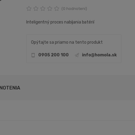
(
0
hodnotení)
Inteligentný proces nabíjania batérií
Opýtajte sa priamo na tento produkt
0905 200 100
info@homola.sk
NOTENIA