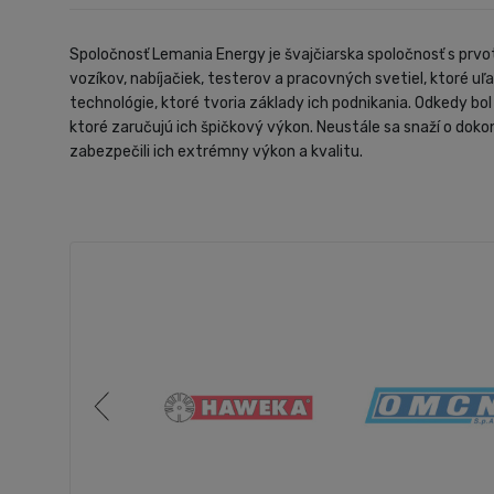
Spoločnosť Lemania Energy je švajčiarska spoločnosť s prvo
vozíkov, nabíjačiek, testerov a pracovných svetiel, ktoré uľ
technológie, ktoré tvoria základy ich podnikania. Odkedy bol
ktoré zaručujú ich špičkový výkon. Neustále sa snaží o doko
zabezpečili ich extrémny výkon a kvalitu.