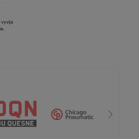
 vyvíja
ie,