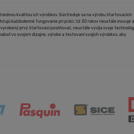
triednou kvalitou ich výrobkov. Sústreďuje sa na výrobu štartovacích
ahčujú každodenné fungovanie pri práci. Už 30 rokov neustále inovuje a
 vyrobený prvý štartovací posilňovač, neustále vyvíja svoje technológ
nalosť vo svojom dizajne, výrobe a testovaní svojich výrobkov, aby