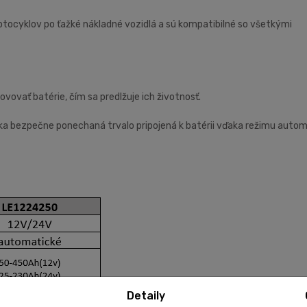
motocyklov po ťažké nákladné vozidlá a sú kompatibilné so všetkými
ovovať batérie, čím sa predlžuje ich životnosť.
čka bezpečne ponechaná trvalo pripojená k batérii vďaka režimu autom
Detaily