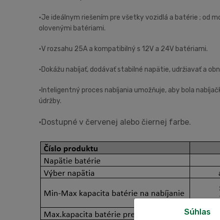
•Je ideálnym riešením pre všetky vozidlá a batérie ; od 
olovenými batériami.
•V rozsahu 25A a kompatibilný s 12V a 24V batériami.
•Dokážu nabíjať, dodávať stabilné napätie, udržiavať a obn
•Inteligentný proces nabíjania umožňuje, aby bola nabíja
údržby.
•Dostupné v červenej alebo čiernej farbe.
Súhlas