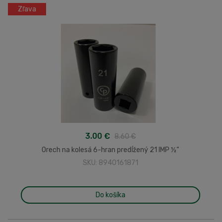
Zľava
3.00 €
8.60 €
Orech na kolesá 6-hran predĺžený 21 IMP ½“
SKU: 8940161871
Do košíka