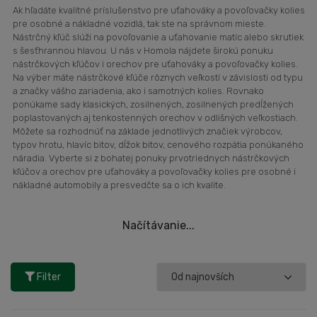
Ak hľadáte kvalitné príslušenstvo pre uťahováky a povoľovačky kolies
pre osobné a nákladné vozidlá, tak ste na správnom mieste.
Nástrčný kľúč slúži na povoľovanie a uťahovanie matíc alebo skrutiek
s šesťhrannou hlavou. U nás v Homola nájdete širokú ponuku
nástrčkových kľúčov i orechov pre uťahováky a povoľovačky kolies.
Na výber máte nástrčkové kľúče rôznych veľkostí v závislosti od typu
a značky vášho zariadenia, ako i samotných kolies. Rovnako
ponúkame sady klasických, zosilnených, zosilnených predĺžených
poplastovaných aj tenkostenných orechov v odlišných veľkostiach.
Môžete sa rozhodnúť na základe jednotlivých značiek výrobcov,
typov hrotu, hlavíc bitov, dĺžok bitov, cenového rozpätia ponúkaného
náradia. Vyberte si z bohatej ponuky prvotriednych nástrčkových
kľúčov a orechov pre uťahováky a povoľovačky kolies pre osobné i
nákladné automobily a presvedčte sa o ich kvalite.
Načítávanie...
Filter