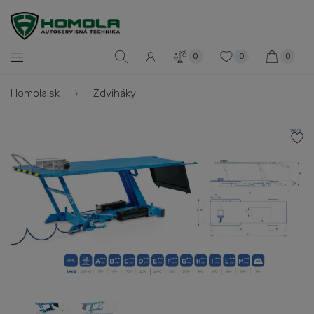
0
0
0
Homola.sk
Zdviháky