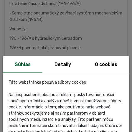
skrátenie času zdvíhania (196-196/A).
• Kompletne pneumatický zdvíhací systém s mechanickým
držiakom (196/B).
Varianty:
196 • 196/A s hydraulickým čerpadlom
196/B pneumatické pracovné plnenie
Súhlas
Detaily
O cookies
ŠPECIFIKÁCIA
Táto webstránka používa súbory cookies
HODNOTENIA
Na prispôsobenie obsahu a reklám, poskytovanie funkcií
sociálnych médií a analýzu návštevnosti používame súbory
cookie. Informácie o tom, ako používate naše webové
stránky, poskytujeme aj našim partnerom v oblasti
OMCN
sociálnych médií, inzercie a analýzy. Títo partneri môžu
príslušné informácie skombinovať s ďalšími údajmi, ktoré ste
im poskytli alebo ktoré od vás získali, keď ste používali ich