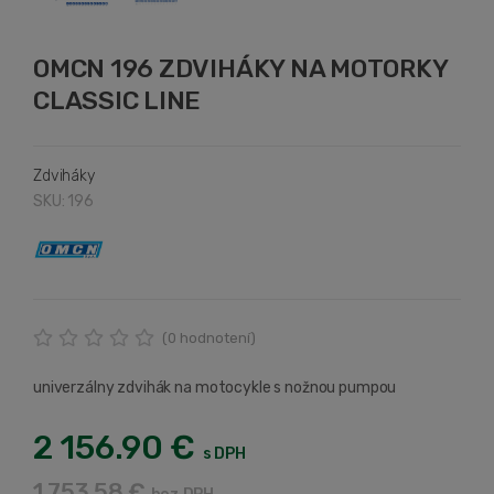
OMCN 196 ZDVIHÁKY NA MOTORKY
CLASSIC LINE
Zdviháky
SKU: 196
(
0
hodnotení)
univerzálny zdvihák na motocykle s nožnou pumpou
2 156.90 €
s DPH
1 753.58 €