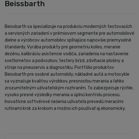
Beissbarth
Beissbarth sa špecializuje na produkciu moderných testovacích
a servisných zariadení v prémiovom segmente pre automobilové
dielne a výrobcov automobilov spĺňajúce najnovšie priemyselné
štandardy. Vyrába produkty pre geometriu kolies, meranie
dezénu, kalibráciu asistencie vodiča, zariadenia na nastavenie
svetlometov a podvozkov, testery bŕzd, zdvíhacie plošiny a
stroje na pneuservis a diagnostiku. Portfólio produktov
Beissbarth pre osobné automobily, nákladné autá a motocykle
sa vyznačuje kvalitou výrobkov, presnosťou merania a ľahko
zrozumiteľným užívateľským rozhraním. To zabezpečuje rýchle,
vysoko presné výsledky merania a úplnú kontrolu procesu.
Inovatívne softvérové ​​riešenia užívateľa prevedú meracími
rutinami krok za krokom a možno ich používať aj ekonomicky.