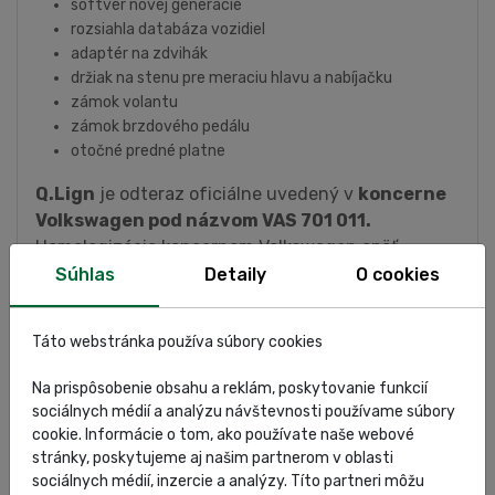
softvér novej generácie
rozsiahla databáza vozidiel
adaptér na zdvihák
držiak na stenu pre meraciu hlavu a nabíjačku
zámok volantu
zámok brzdového pedálu
otočné predné platne
Q.Lign
je odteraz oficiálne uvedený v
koncerne
Volkswagen pod názvom VAS 701 011.
Homologizácia koncernom Volkswagen opäť
potvrdzuje kvalitu a precíznosť zariadenia na
Súhlas
Detaily
O cookies
meranie geometrie podvozkov Q.Lign.
Táto webstránka používa súbory cookies
Na prispôsobenie obsahu a reklám, poskytovanie funkcií
sociálnych médií a analýzu návštevnosti používame súbory
cookie. Informácie o tom, ako používate naše webové
stránky, poskytujeme aj našim partnerom v oblasti
sociálnych médií, inzercie a analýzy. Títo partneri môžu