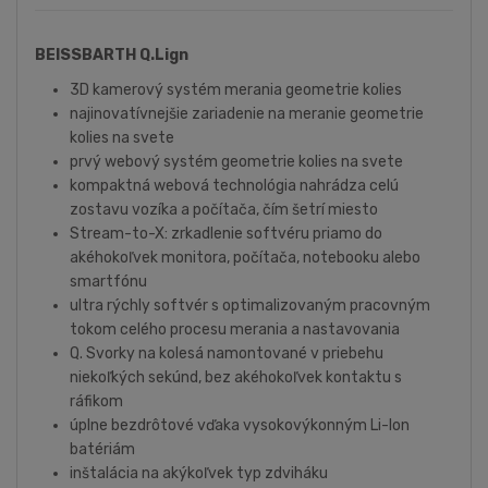
BEISSBARTH Q.Lign
3D kamerový systém merania geometrie kolies
najinovatívnejšie zariadenie na meranie geometrie
kolies na svete
prvý webový systém geometrie kolies na svete
kompaktná webová technológia nahrádza celú
zostavu vozíka a počítača, čím šetrí miesto
Stream-to-X: zrkadlenie softvéru priamo do
akéhokoľvek monitora, počítača, notebooku alebo
smartfónu
ultra rýchly softvér s optimalizovaným pracovným
tokom celého procesu merania a nastavovania
Q. Svorky na kolesá namontované v priebehu
niekoľkých sekúnd, bez akéhokoľvek kontaktu s
ráfikom
úplne bezdrôtové vďaka vysokovýkonným Li-Ion
batériám
inštalácia na akýkoľvek typ zdviháku