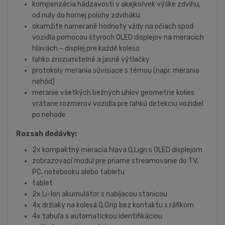
kompenzácia hádzavosti v akejkoľvek výške zdvihu,
od nuly do hornej polohy zdviháku
okamžite namerané hodnoty vždy na očiach spod
vozidla pomocou štyroch OLED displejov na meracích
hlavách – displej pre každé koleso
ľahko zrozumiteľné a jasné výtlačky
protokoly merania súvisiace s témou (napr. merania
nehôd)
meranie všetkých bežných uhlov geometrie kolies
vrátane rozmerov vozidla pre ľahkú detekciu vozidiel
po nehode
Rozsah dodávky:
2x kompaktný meracia hlava Q.Lign s OLED displejom
zobrazovací modul pre priame streamovanie do TV,
PC, notebooku alebo tabletu
tablet
2x Li-Ion akumulátor s nabíjacou stanicou
4x držiaky na kolesá Q.Grip bez kontaktu s ráfikom
4x tabuľa s automatickou identifikáciou