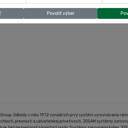
ť
Povoliť výber
Pov
Group. Odkedy v roku 1972 vynašli ich prvý systém vyrovnávania rámov
chlosti, presnosti a užívateľskej prívetivosti. JOSAM systémy zarovnan
yšuje tiež bezpečnosť a komfort jazdy. Systémy zarovnania kolies JOS