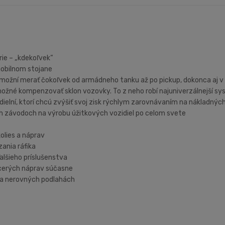
ie – „kdekoľvek“
mobilnom stojane
možní merať čokoľvek od armádneho tanku až po pickup, dokonca aj v 
možné kompenzovať sklon vozovky. To z neho robí najuniverzálnejší sy
ielní, ktorí chcú zvýšiť svoj zisk rýchlym zarovnávaním na nákladných
h závodoch na výrobu úžitkových vozidiel po celom svete
olies a náprav
ania ráfika
alšieho príslušenstva
acerých náprav súčasne
 na nerovných podlahách