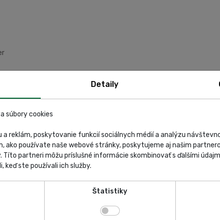
er
Detaily
esnica, MS Windows
a súbory cookies
kráľovský čap
 a reklám, poskytovanie funkcií sociálnych médií a analýzu návštev
m, ako používate naše webové stránky, poskytujeme aj našim partnero
y. Títo partneri môžu príslušné informácie skombinovať s ďalšími údajmi
i, keď ste používali ich služby.
Štatistiky