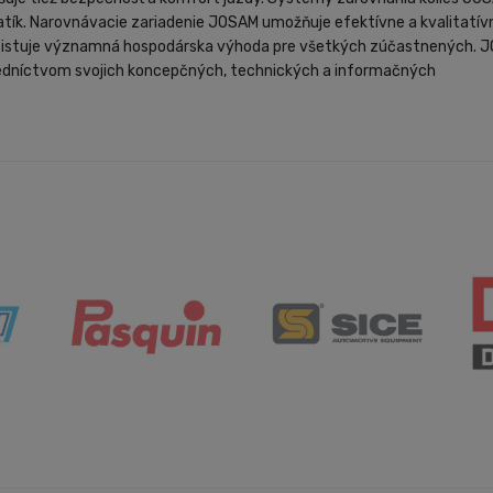
matík. Narovnávacie zariadenie JOSAM umožňuje efektívne a kvalitatív
tuje významná hospodárska výhoda pre všetkých zúčastnených. JOSA
stredníctvom svojich koncepčných, technických a informačných