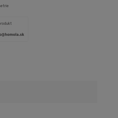
etrie
produkt
fo@homola.sk