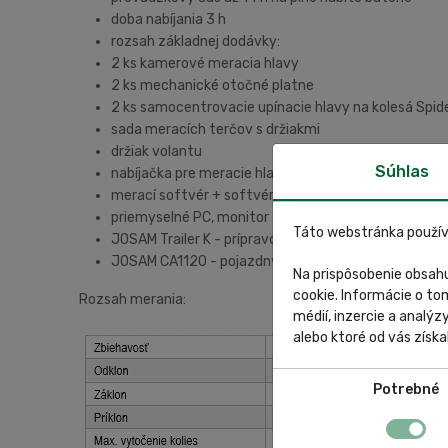
doba nabíjania 3 h
rozsah základnej dodávky:
2 ks kamerové meracia hlavy
2 ks mechanické otočné platne
2 ks samocentrovacie upínacie hlavy na kolesá Spid
sada meracích terčov s držiakmi
držiak volantu
Súhlas
nabíjačka pre meracie hlavy
merací softvér + softvér na meranie rámov
priemyselné PC, monitor 22", tlačiareň DIN A4, kláv
Táto webstránka použív
JOSAM Trailer K - prípravok na meranie návesov na 
JOSAM CA1120 - pojazdný stojan pre geometriu
Na prispôsobenie obsahu
cookie. Informácie o to
Rozsah merania:
médií, inzercie a analýz
alebo ktoré od vás získal
Potrebné