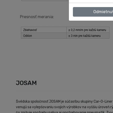
Odmietnu
Presnosť merania:
JOSAM
Švédska spoločnosť JOSAM je súčasťou skupiny Car-O-Liner 
venujú sa vylepšovaniu svojich výrobkov na vyššiu úroveň rý
čo znižuje spotrebu paliva aj opotrebovanie pneumatík. Zv