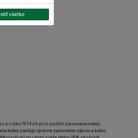
oliť všetko
 a v roku 1974 ich prvý systém zarovnania kolies,
ia kolies zaisťujú správne zarovnanie náprav a kolies,
AM používajú po celom svete dielne OEM, nezávislé