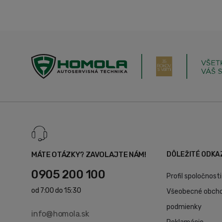
MÁTE OTÁZKY? ZAVOLAJTE NÁM!
DÔLEŽITÉ ODKA
0905 200 100
Profil spoločnosti
od 7:00 do 15:30
Všeobecné obch
podmienky
info@homola.sk