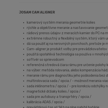
JOSAM CAM ALIGNER
kamerový systém merania geometrie kolies
rýchle a objektívne meranie a nastavovanie geometr
rádiový prenos údajov z meracích kamier do PC na 
extrémne robustný a flexibilný systém, ktorý vám u
dá sa použiť aj na nerovných povrchoch, pretože je 
Cam-aligner je produkt voľby pre prevádzkovateľov d
použitá spoľahlivá technológia sa používa v mnohýc
softvér so sprievodcom
referenčná stredová čiara rámu pre určenie polohy k
na výber: metóda rolovania, alebo kompenzácia hádz
meranie rámu pre diagnostiku jeho poškodenia bez ď
multirolovacia sada / opcia / - možnosť merania vi
sada inklinometra / opcia / - pre korekciu odchýlky
magnetické držiaky kolies / opcia /
sada pre autobusy a transprtéry / opcia /
kalibrácia ADAS / opcia /
prevádzkový čas až 14 h na plne nabité batérie