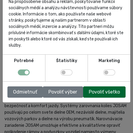
Na prispôsobenie obsahu a reklám, poskytovanie funkcií
DOKUMENTY
sociálnych médií a analýzu návštevnosti používame súbory
cookie. Informácie o tom, ako používate naše webové
stránky, poskytujeme aj našim partnerom v oblasti
sociálnych médií, inzercie a analýzy. Títo partneri môžu
príslušné informácie skombinovať s ďalšími údajmi, ktoré ste
JOSAM
im poskytli alebo ktoré od vás získali, keď ste používali ich
služby.
Švédska spoločnosť JOSAM je súčasťou skupiny Car-O-Liner
Potrebné
Štatistiky
Marketing
Group. Odkedy v roku 1972 vynašli ich prvý systém vyrovnávania
rámov a v roku 1974 ich prvý systém zarovnania kolies, venujú sa
vylepšovaniu svojich výrobkov na vyššiu úroveň rýchlosti,
presnosti a užívateľskej prívetivosti. JOSAM systémy
Odmietnuť
Povoliť výber
Povoliť všetko
zarovnania kolies zaisťujú správne zarovnanie náprav a kolies, čo
znižuje spotrebu paliva aj opotrebovanie pneumatík. Zvyšuje tiež
bezpečnosť a komfort jazdy. Systémy zarovnania kolies JOSAM
používajú po celom svete dielne OEM, nezávislé dielne, majitelia
vozových parkov a dielne na výrobu pneumatík. Narovnávacie
zariadenie JOSAM umožňuje efektívne a kvalitatívne opraviť
poškodenie rámov a podvozkov vozidiel namiesto výmeny