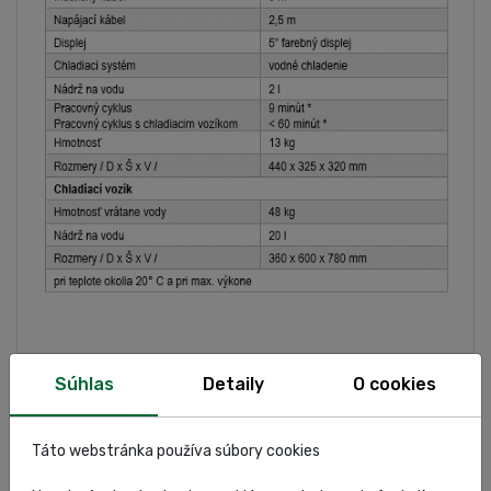
Súhlas
Detaily
O cookies
ŠPECIFIKÁCIA
HODNOTENIA
Táto webstránka používa súbory cookies