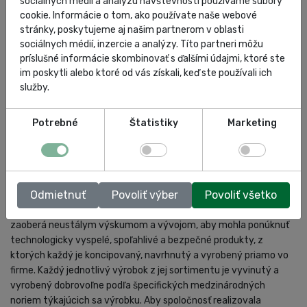
sociálnych médií a analýzu návštevnosti používame súbory
cookie. Informácie o tom, ako používate naše webové
stránky, poskytujeme aj našim partnerom v oblasti
HODNOTENIA
sociálnych médií, inzercie a analýzy. Títo partneri môžu
príslušné informácie skombinovať s ďalšími údajmi, ktoré ste
im poskytli alebo ktoré od vás získali, keď ste používali ich
služby.
OMCN
Potrebné
Štatistiky
Marketing
Vďaka neustálemu a pokračujúcemu rastu sa dnes firma OMCN
predstavuje zákazníkom ako vedúca spoločnosť v oblasti
Odmietnuť
Povoliť výber
Povoliť všetko
garážovej techniky, výroby zdvíhacích zariadení pre automobily
a dielenského vybavenia na medzinárodnej úrovni. OMCN sa
zaoberá neustálym výskumom a vývojom, aby mohla ponúknuť
technologicky vyspelé, spoľahlivé a bezpečné produkty, z
ktorých každý je koncipovaný, navrhnutý a vyrobený priamo vo
firme. Každý jednotlivý výrobok z jej sortimentu je vyvinutý a
vyrobený dobrovoľne podľa špecifických medzinárodných
noriem týkajúcich sa výrobku. Aby spoločnosť realizovala