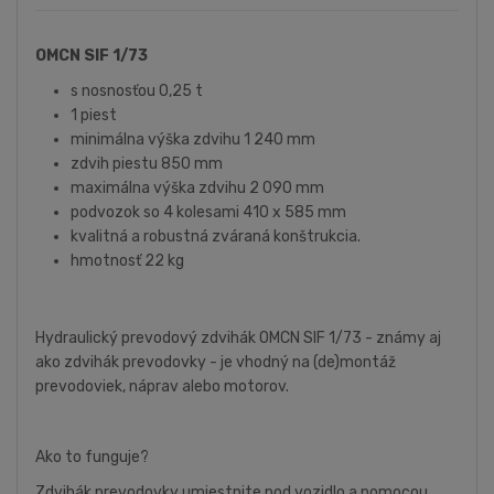
OMCN SIF 1/73
s nosnosťou 0,25 t
1 piest
minimálna výška zdvihu 1 240 mm
zdvih piestu 850 mm
maximálna výška zdvihu 2 090 mm
podvozok so 4 kolesami 410 x 585 mm
kvalitná a robustná zváraná konštrukcia.
hmotnosť 22 kg
Hydraulický prevodový zdvihák OMCN SIF 1/73 - známy aj
ako zdvihák prevodovky - je vhodný na (de)montáž
prevodoviek, náprav alebo motorov.
Ako to funguje?
Zdvihák prevodovky umiestnite pod vozidlo a pomocou