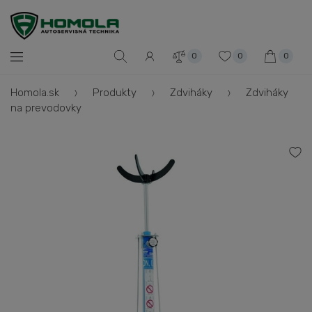
0
0
0
Homola.sk
Produkty
Zdviháky
Zdviháky
na prevodovky