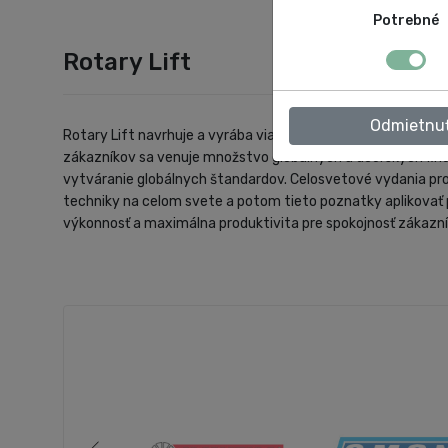
Potrebné
Rotary Lift
Odmietnu
Rotary Lift navrhuje a vyrába viac ako 100 rôznych modelo
zákazníkov sa venuje množstvo globálnych a dcérskych firie
vytváranie globálnych štandardov. Celosvetové vydania pro
techniky na celom svete a potom tieto poznatky aplikovať 
výkonnosť a maximálna produktivita pre spokojnosť zákazní