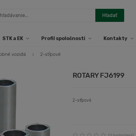
STK a EK
Profil spoločnosti
Kontakty
obné vozidlá
2-stĺpové
ROTARY FJ6199
2-stĺpové
(
0
hodnotení)