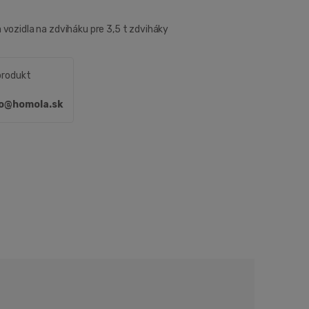
vozidla na zdviháku pre 3,5 t zdviháky
produkt
fo@homola.sk