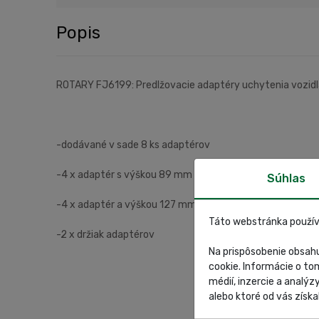
Popis
ROTARY FJ6199: Predlžovacie adaptéry uchytenia vozidla
-dodávané v sade 8 ks adaptérov
-4 x adaptér s výškou 89 mm
Súhlas
-4 x adaptér a výškou 127 mm
Táto webstránka použív
-2 x držiak adaptérov
Na prispôsobenie obsahu
cookie. Informácie o to
médií, inzercie a analýz
alebo ktoré od vás získal