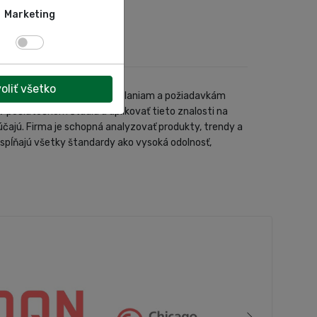
Marketing
oliť všetko
ivite zdvíhania vozidiel. Želaniam a požiadavkám
 počiatočnom štádiu a aplikovať tieto znalosti na
čajú. Firma je schopná analyzovať produkty, trendy a
spĺňajú všetky štandardy ako vysoká odolnosť,