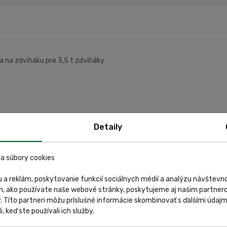
 na zdviháku pre 3,5 t zdviháky
Detaily
a súbory cookies
 a reklám, poskytovanie funkcií sociálnych médií a analýzu návštev
m, ako používate naše webové stránky, poskytujeme aj našim partnero
y. Títo partneri môžu príslušné informácie skombinovať s ďalšími údajmi
i, keď ste používali ich služby.