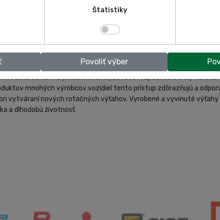
Štatistiky
ť
Povoliť výber
Pov
v zdvihákov pre automobilový priemysel. Je svetovým lídrom v produkt
m, vďaka čomu má príležitosť analyzovať a rozpoznať trendy na trhu v
duktov mnohých výrobcov vozidiel tento prístup zdôrazňujú a odporú
pri vytváraní nových rotačných výťahov. Vyrobené a vyvinuté výťahy 
ka a dlhodobú životnosť.