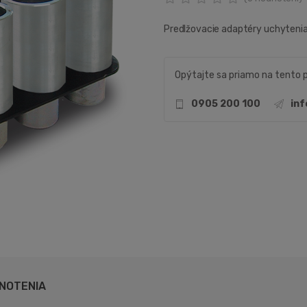
Predlžovacie adaptéry uchytenia 
Opýtajte sa priamo na tento 
0905 200 100
in
NOTENIA