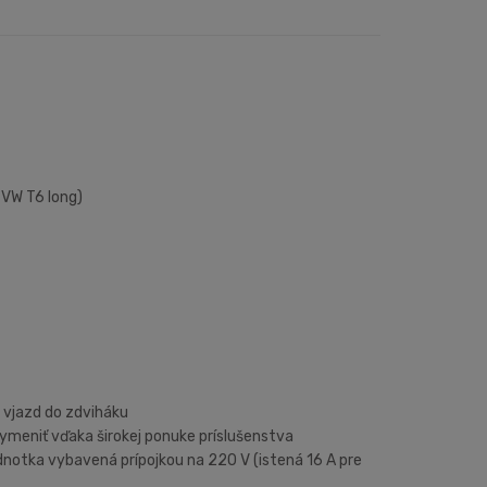
 VW T6 long)
 vjazd do zdviháku
vymeniť vďaka širokej ponuke príslušenstva
jednotka vybavená prípojkou na 220 V (istená 16 A pre