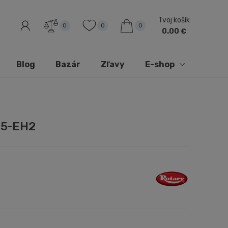
Tvoj košík
0
0
0
0.00 €
Blog
Bazár
Zľavy
E-shop
5-EH2