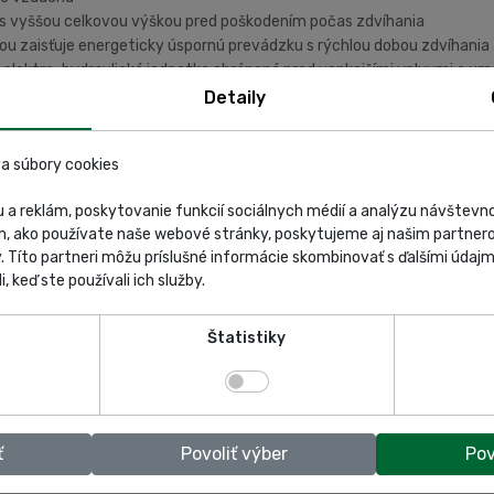
 s vyššou celkovou výškou pred poškodením počas zdvíhania
kou zaisťuje energeticky úspornú prevádzku s rýchlou dobou zdvíhania
je elektro-hydraulická jednotka chránená pred vonkajšími vplyvmi a um
nymi prevádzkovými nákladmi
Detaily
 Hneď ako je zdvihák úplne spustený, toto zaisťovacie zariadenie sa 
a súbory cookies
 a reklám, poskytovanie funkcií sociálnych médií a analýzu návštev
m, ako používate naše webové stránky, poskytujeme aj našim partnero
y. Títo partneri môžu príslušné informácie skombinovať s ďalšími údajmi
i, keď ste používali ich služby.
Štatistiky
ť
Povoliť výber
Pov