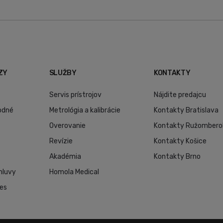
ZY
SLUŽBY
KONTAKTY
Servis prístrojov
Nájdite predajcu
odné
Metrológia a kalibrácie
Kontakty Bratislava
Overovanie
Kontakty Ružombero
Revízie
Kontakty Košice
Akadémia
Kontakty Brno
mluvy
Homola Medical
ies