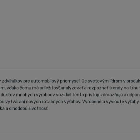
v zdvihákov pre automobilový priemysel. Je svetovým lídrom v produkt
m, vďaka čomu má príležitosť analyzovať a rozpoznať trendy na trhu v
duktov mnohých výrobcov vozidiel tento prístup zdôrazňujú a odporú
pri vytváraní nových rotačných výťahov. Vyrobené a vyvinuté výťahy 
ka a dlhodobú životnosť.