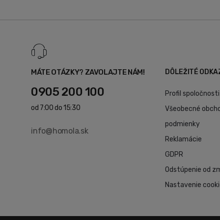
MÁTE OTÁZKY? ZAVOLAJTE NÁM!
DÔLEŽITÉ ODKA
0905 200 100
Profil spoločnosti
od 7:00 do 15:30
Všeobecné obch
podmienky
info@homola.sk
Reklamácie
GDPR
Odstúpenie od z
Nastavenie cook