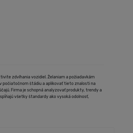
ivite zdvíhania vozidiel. Želaniam a požiadavkám
 počiatočnom štádiu a aplikovať tieto znalosti na
čajú. Firma je schopná analyzovať produkty, trendy a
spĺňajú všetky štandardy ako vysoká odolnosť,