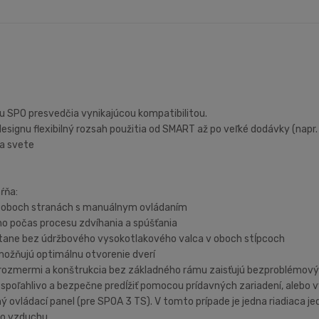
u SPO presvedčia vynikajúcou kompatibilitou.
nu flexibilný rozsah použitia od SMART až po veľké dodávky (napr.
na svete
ŕňa:
 oboch stranách s manuálnym ovládaním
o počas procesu zdvíhania a spúšťania
tane bez údržbového vysokotlakového valca v oboch stĺpcoch
ožňujú optimálnu otvorenie dverí
 rozmermi a konštrukcia bez základného rámu zaisťujú bezproblémový
 spoľahlivo a bezpečne predĺžiť pomocou prídavných zariadení, alebo 
uhý ovládací panel (pre SPOA 3 TS). V tomto prípade je jedna riadiaca 
ého vzduchu