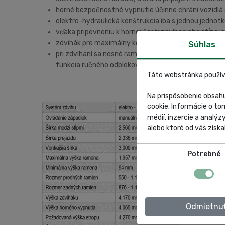
horné bezpečnostné vypnutie účinne chráni vozidlá
elektro-hydraulická konštrukcia iba s jednou jednot
vďaka pripevneniu k hornej časti zdvíhacieho stĺpa 
zdvihák pre maximálny komfort obsluhy s minimál
Súhlas
pri zdvíhaní sa nosné ramená automaticky zablokujú.
funkcia ručného odblokovania uľahčujú ovládanie
Táto webstránka použív
Na prispôsobenie obsahu
cookie. Informácie o to
médií, inzercie a analýz
alebo ktoré od vás získal
Potrebné
Odmietnu