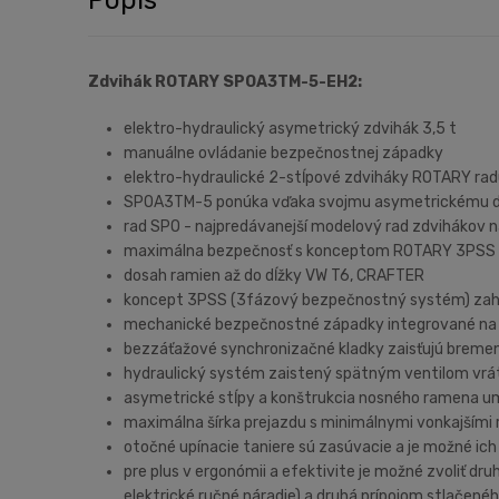
Zdvihák ROTARY SPOA3TM-5-EH2:
elektro-hydraulický asymetrický zdvihák 3,5 t
manuálne ovládanie bezpečnostnej západky
elektro-hydraulické 2-stĺpové zdviháky ROTARY rad
SPOA3TM-5 ponúka vďaka svojmu asymetrickému desig
rad SPO - najpredávanejší modelový rad zdvihákov 
maximálna bezpečnosť s konceptom ROTARY 3PSS
dosah ramien až do dĺžky VW T6, CRAFTER
koncept 3PSS (3fázový bezpečnostný systém) zah
mechanické bezpečnostné západky integrované na
bezzáťažové synchronizačné kladky zaisťujú bremen
hydraulický systém zaistený spätným ventilom vrá
asymetrické stĺpy a konštrukcia nosného ramena um
maximálna šírka prejazdu s minimálnymi vonkajšími
otočné upínacie taniere sú zasúvacie a je možné ich
pre plus v ergonómii a efektivite je možné zvoliť dr
elektrické ručné náradie) a druhá prípojom stlačen