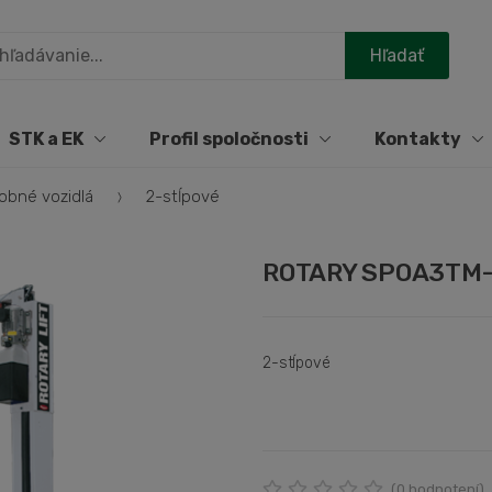
STK a EK
Profil spoločnosti
Kontakty
obné vozidlá
2-stĺpové
ROTARY SPOA3TM-
2-stĺpové
(
0
hodnotení)