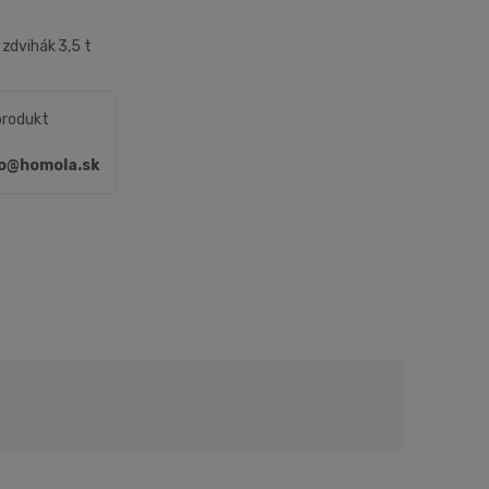
zdvihák 3,5 t
produkt
fo@homola.sk