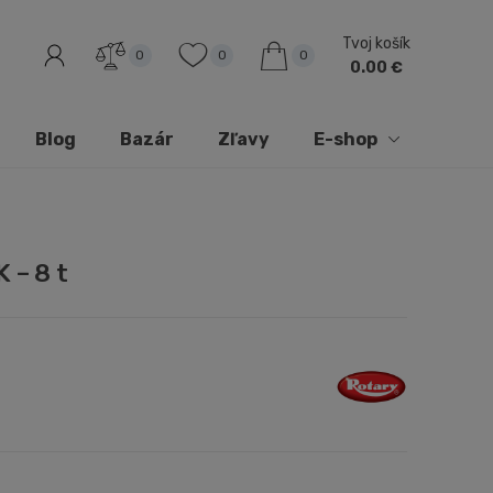
Tvoj košík
0
0
0
0.00 €
Blog
Bazár
Zľavy
E-shop
 – 8 t