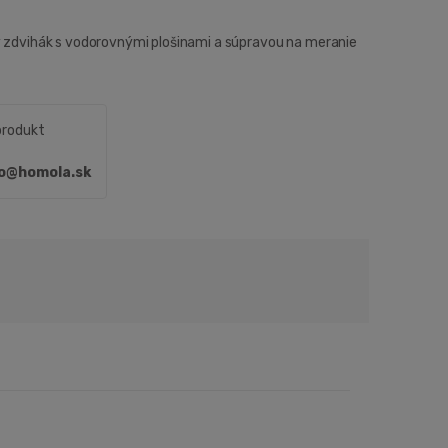
ý zdvihák s vodorovnými plošinami a súpravou na meranie
produkt
fo@homola.sk