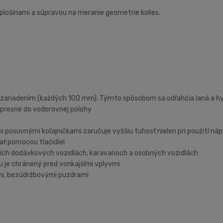
plošinami a súpravou na meranie geometrie kolies.
riadením (každých 100 mm). Týmto spôsobom sa odľahčia laná a h
 presne do vodorovnej polohy
i posuvnými koľajničkami zaručuje vyššiu tuhosť nielen pri použití n
ať pomocou tlačidiel
rších dodávkových vozidlách, karavanoch a osobných vozidlách
 je chránený pred vonkajšími vplyvmi
i, bezúdržbovými puzdrami