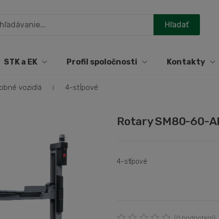
STK a EK
Profil spoločnosti
Kontakty
obné vozidlá
4-stĺpové
Rotary SM80-60-AK
4-stĺpové
(
0
hodnotení)