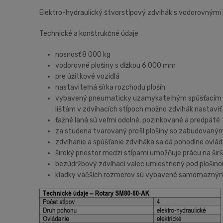
Elektro-hydraulický štvorstĺpový zdvihák s vodorovnými 
Technické a konštrukčné údaje
nosnosť 8 000 kg
vodorovné plošiny s dĺžkou 6 000 mm
pre úžitkové vozidlá
nastaviteľná šírka rozchodu plošín
vybavený pneumaticky uzamykateľným spúšťacím za
lištám v zdvíhacích stĺpoch možno zdvihák nastaviť
ťažné laná sú veľmi odolné, pozinkované a predpäté
za studena tvarovaný profil plošiny so zabudovaným
zdvíhanie a spúšťanie zdviháka sa dá pohodlne ovlád
široký priestor medzi stĺpami umožňuje prácu na ši
bezúdržbový zdvíhací valec umiestnený pod plošinou
kladky väčších rozmerov sú vybavené samomazným