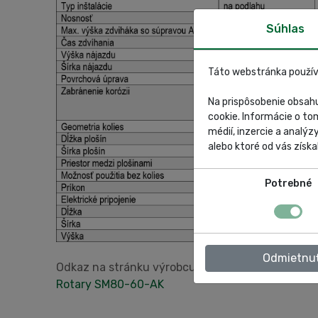
Súhlas
Táto webstránka použív
Na prispôsobenie obsahu
cookie. Informácie o to
médií, inzercie a analýz
alebo ktoré od vás získal
Potrebné
Odmietnu
Odkaz na stránku výrobcu:
Rotary SM80-60-AK