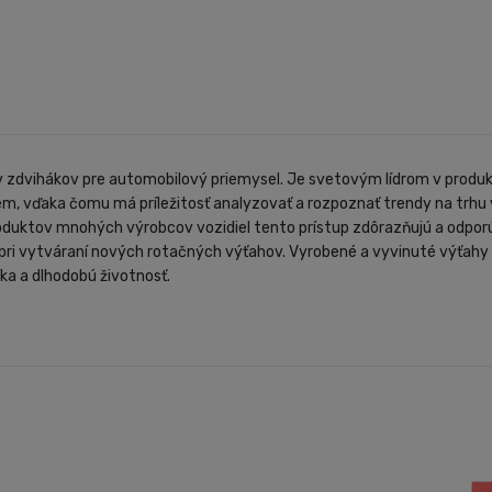
v zdvihákov pre automobilový priemysel. Je svetovým lídrom v produkt
m, vďaka čomu má príležitosť analyzovať a rozpoznať trendy na trhu v
duktov mnohých výrobcov vozidiel tento prístup zdôrazňujú a odporú
pri vytváraní nových rotačných výťahov. Vyrobené a vyvinuté výťahy 
ka a dlhodobú životnosť.