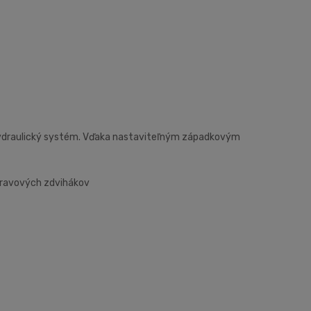
ydraulický systém. Vďaka nastaviteľným západkovým
ápravových zdvihákov