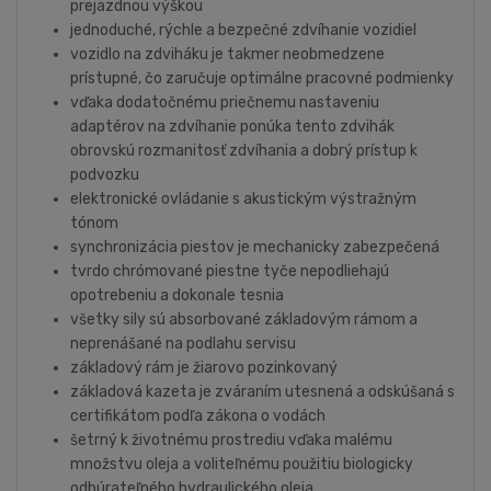
prejazdnou výškou
jednoduché, rýchle a bezpečné zdvíhanie vozidiel
vozidlo na zdviháku je takmer neobmedzene
prístupné, čo zaručuje optimálne pracovné podmienky
vďaka dodatočnému priečnemu nastaveniu
adaptérov na zdvíhanie ponúka tento zdvihák
obrovskú rozmanitosť zdvíhania a dobrý prístup k
podvozku
elektronické ovládanie s akustickým výstražným
tónom
synchronizácia piestov je mechanicky zabezpečená
tvrdo chrómované piestne tyče nepodliehajú
opotrebeniu a dokonale tesnia
všetky sily sú absorbované základovým rámom a
neprenášané na podlahu servisu
základový rám je žiarovo pozinkovaný
základová kazeta je zváraním utesnená a odskúšaná s
certifikátom podľa zákona o vodách
šetrný k životnému prostrediu vďaka malému
množstvu oleja a voliteľnému použitiu biologicky
odbúrateľného hydraulického oleja