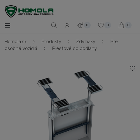
0
0
0
Homola.sk
Produkty
Zdviháky
Pre
osobné vozidlá
Piestové do podlahy