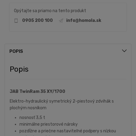
Opýtajte sa priamo na tento produkt
0905 200 100
info@homola.sk
POPIS
Popis
JAB TwinRam 35 XY/1700
Elektro-hydraulický symetrický 2-piestový zdvihák s
plochým nosníkom
nosnosť 3,5 t
minimálne priestorové nároky
pozdĺžne a priečne nastaviteľné podpery s nízkou