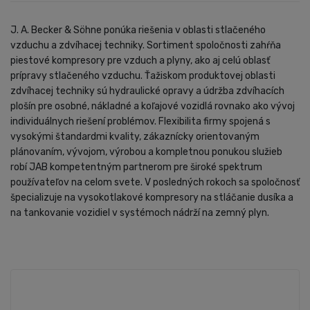
J. A. Becker & Söhne ponúka riešenia v oblasti stlačeného
vzduchu a zdvíhacej techniky. Sortiment spoločnosti zahŕňa
piestové kompresory pre vzduch a plyny, ako aj celú oblasť
prípravy stlačeného vzduchu. Ťažiskom produktovej oblasti
zdvíhacej techniky sú hydraulické opravy a údržba zdvíhacích
plošín pre osobné, nákladné a koľajové vozidlá rovnako ako vývoj
individuálnych riešení problémov. Flexibilita firmy spojená s
vysokými štandardmi kvality, zákaznícky orientovaným
plánovaním, vývojom, výrobou a kompletnou ponukou služieb
robí JAB kompetentným partnerom pre široké spektrum
používateľov na celom svete. V posledných rokoch sa spoločnosť
špecializuje na vysokotlakové kompresory na stláčanie dusíka a
na tankovanie vozidiel v systémoch nádrží na zemný plyn.