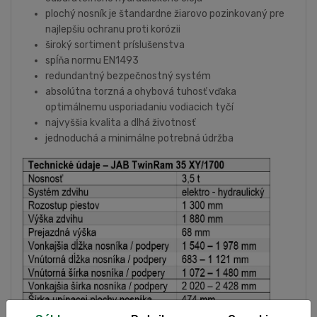
plochý nosník je štandardne žiarovo pozinkovaný pre
najlepšiu ochranu proti korózii
široký sortiment príslušenstva
spĺňa normu EN1493
redundantný bezpečnostný systém
absolútna torzná a ohybová tuhosť vďaka
optimálnemu usporiadaniu vodiacich tyčí
najvyššia kvalita a dlhá životnosť
jednoduchá a minimálne potrebná údržba