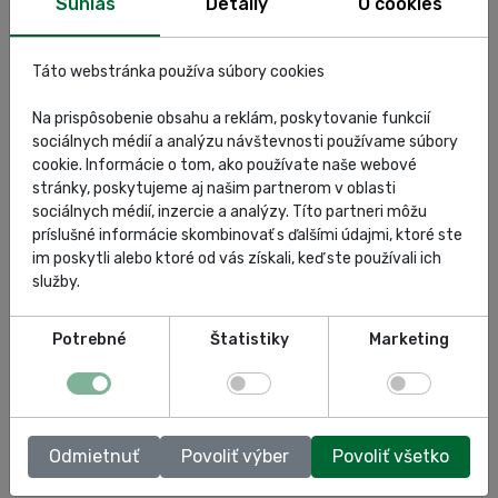
Súhlas
Detaily
O cookies
Táto webstránka používa súbory cookies
Odkaz na stránku výrobcu:
Na prispôsobenie obsahu a reklám, poskytovanie funkcií
JAB TwinRam 35 XY/1700
sociálnych médií a analýzu návštevnosti používame súbory
cookie. Informácie o tom, ako používate naše webové
stránky, poskytujeme aj našim partnerom v oblasti
sociálnych médií, inzercie a analýzy. Títo partneri môžu
ŠPECIFIKÁCIA
príslušné informácie skombinovať s ďalšími údajmi, ktoré ste
im poskytli alebo ktoré od vás získali, keď ste používali ich
HODNOTENIA
služby.
DOKUMENTY
Potrebné
Štatistiky
Marketing
Odmietnuť
Povoliť výber
Povoliť všetko
JAB